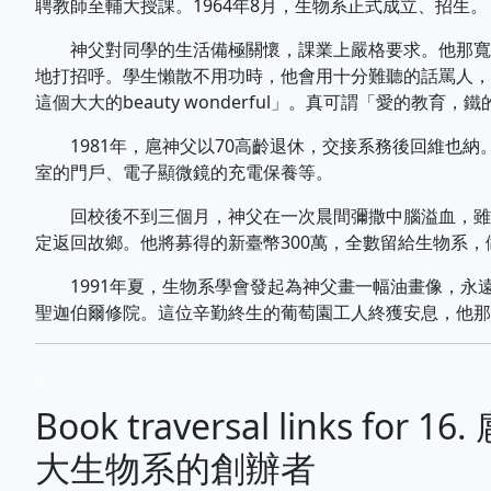
聘教師至輔大授課。1964年8月，生物系正式成立、招生。
神父對同學的生活備極關懷，課業上嚴格要求。他那寬胖
地打招呼。學生懶散不用功時，他會用十分難聽的話罵人，
這個大大的beauty wonderful」。真可謂「愛的教育，
1981年，扈神父以70高齡退休，交接系務後回維也納
室的門戶、電子顯微鏡的充電保養等。
回校後不到三個月，神父在一次晨間彌撒中腦溢血，雖經
定返回故鄉。他將募得的新臺幣300萬，全數留給生物系
1991年夏，生物系學會發起為神父畫一幅油畫像，永遠懸
聖迦伯爾修院。這位辛勤終生的葡萄園工人終獲安息，他那
...
Book traversal links for
大生物系的創辦者