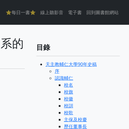
主導覽
⭐每日一書⭐
線上聽影音
電子書
回到圖書館網站
生物系的
目錄
天主教輔仁大學90年史稿
序
認識輔仁
校名
校旗
校徽
校訓
校歌
主保及校慶
歷任董事長