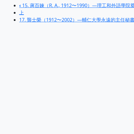
‹
15. 蔣百鍊（R. A., 1912〜1990）—理工和外語學
上
17. 龔士榮（1912〜2002）—輔仁大學永遠的主任秘