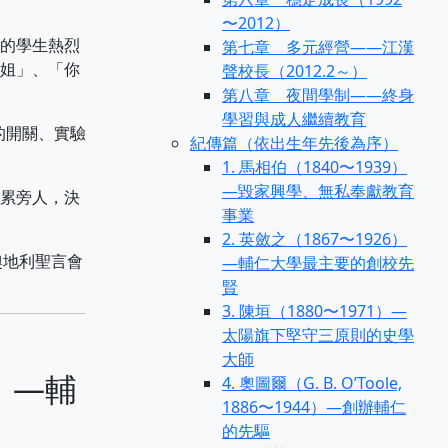
〜2012）
的學生熱烈
第七章 多元經營——江漢
姐」、「你
聲校長（2012.2～）
第八章 夜間學制——終身
學習與成人繼續教育
的開關、實驗
紀傳篇（依出生年先後為序）
1. 馬相伯（1840〜1939）
—毀家興學、無私奉獻教育
累旁人，決
事業
2. 英斂之（1867〜1926）
奧地利聖言會
—輔仁大學最主要的創校先
賢
3. 陳垣（1880〜1971）—
太陽旗下堅守三原則的史學
大師
94）—輔
4. 奧圖爾（G. B. O’Toole,
1886〜1944）—創辦輔仁
的先驅