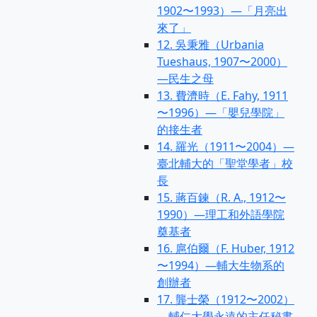
1902〜1993）—「月亮出
來了」
12. 吳秉雅（Urbania
Tueshaus, 1907〜2000）
—民生之母
13. 費濟時（E. Fahy, 1911
〜1996）—「嬰兒學院」
的接生者
14. 羅光（1911〜2004）—
臺北輔大的「聖堂學者」校
長
15. 蔣百鍊（R. A., 1912〜
1990）—理工和外語學院
奠基者
16. 扈伯爾（F. Huber, 1912
〜1994）—輔大生物系的
創辦者
17. 龔士榮（1912〜2002）
—輔仁大學永遠的主任秘書