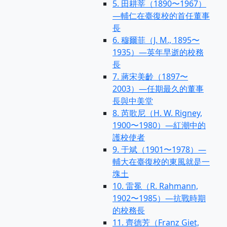
5. 田耕莘（1890〜1967）
—輔仁在臺復校的首任董事
長
6. 穆爾菲（J. M., 1895〜
1935）—英年早逝的校務
長
7. 蔣宋美齡（1897〜
2003）—任期最久的董事
長與中美堂
8. 芮歌尼（H. W. Rigney,
1900〜1980）—紅潮中的
護校使者
9. 于斌（1901〜1978）—
輔大在臺復校的東風就是一
塊土
10. 雷冕（R. Rahmann,
1902〜1985）—抗戰時期
的校務長
11. 齊德芳（Franz Giet,