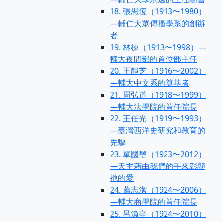
18. 張思恆（1913〜1980）
—輔仁大眾傳播學系的創辦
者
19. 林棟（1913〜1998）—
輔大夜間部的首位部主任
20. 王靜芝（1916〜2002）
—輔大中文系的奠基者
21. 周弘道（1918〜1999）
—輔大法學院的首任院長
22. 王任光（1919〜1993）
—臺灣西洋史研究和教育的
先驅
23. 單國璽（1923〜2012）
—天主藉由我們的手來彰顯
衪的愛
24. 蕭志潔（1924〜2006）
—輔大商學院的首任院長
25. 呂漁亭（1924〜2010）