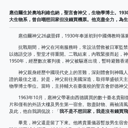
扈伯爾生於奧地利維也納，聖言會神父，生物學博士。1930
大生物系，曾自嘲想回家但沒錢買機票。他克盡全力，為生
扈伯爾神父26歲晉鐸，1930年奉派初到中國傳教時落
抗戰期間，神父在河南服務時，常設法營救被日軍監禁的
以德語交涉，聖堂才得重開。二戰結束，內戰緊接而起，神
1950年，經歷數次審判後，神父被驅逐出境，暫時避難香
神父親身經歷中國現代史上的苦難，深刻體會到神職人員
證的最佳之道。於是，神父前往美國深造，取得華盛頓天主
物學博士學位。當時，主持輔大在臺復校的聖言會舒德神父
1963年10月，扈神父帶著由西德購買的數十臺名貴顯
片和僅有的外語大樓及男生第一宿舍。散盡財物、兩袖清風
及此，他自我調侃說：「
我不是不想回家，我是沒有錢買飛
畢竟，神父還是留了下來。他將貴重儀器暫放男生宿舍二