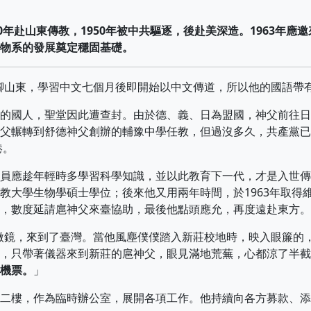
年赴山東傳教，1950年被中共驅逐，後赴美深造。1963年應
物系的發展奠定穩固基礎。
腳山東，學習中文七個月後即開始以中文傳道，所以他的國語帶
國人，聖堂因此遭查封。由於德、義、日為盟國，神父前往日
父輾轉到舒德神父創辦的輔豫中學任教，但過沒多久，共產黨已
港。
應趁年輕時多學習科學知識，並以此教育下一代，才是入世傳
教大學生物學碩士學位；後來他又用兩年時間，於1963年取得
，數度延請扈神父來臺協助，最後他點頭應允，再度遠赴東方。
微鏡，來到了臺灣。當他風塵僕僕踏入新莊校地時，映入眼簾的
，只帶著儀器來到新莊的扈神父，眼見滿地荒蕪，心都涼了半截
機票。
」
樓，作為臨時辦公室，展開各項工作。他持續向各方募款、添