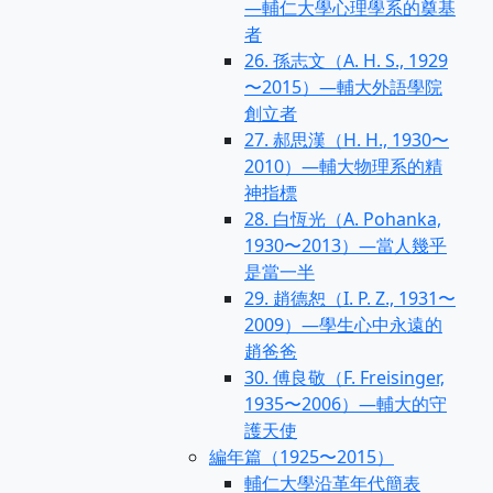
—輔仁大學心理學系的奠基
者
26. 孫志文（A. H. S., 1929
〜2015）—輔大外語學院
創立者
27. 郝思漢（H. H., 1930〜
2010）—輔大物理系的精
神指標
28. 白恆光（A. Pohanka,
1930〜2013）—當人幾乎
是當一半
29. 趙德恕（I. P. Z., 1931〜
2009）—學生心中永遠的
趙爸爸
30. 傅良敬（F. Freisinger,
1935〜2006）—輔大的守
護天使
編年篇（1925〜2015）
輔仁大學沿革年代簡表