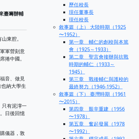
歷任校長
現任董事長
邀來臺籌辦輔
現任校長
敘事篇（上） 大陸時期（1925
〜1952）
有山東腔。
第一章 輔仁的創校與本篤
會（1925～1933）
軍軍營刻意
第二章 聖言會接辦與抗戰
席捲中國。
時期的輔仁（1933～
1945）
福音、做見
第三章 戰後輔仁與護校的
維也納大學生
最終努力（1946-1952）
敘事篇（下） 臺灣時期（1961
〜2015）
，只有泥濘一
第四章 艱辛重建（1956
。日後回憶
〜1978）
第五章 奮起發展（1978
〜1992）
購儀器，敦
第六章 穩定成長（1992