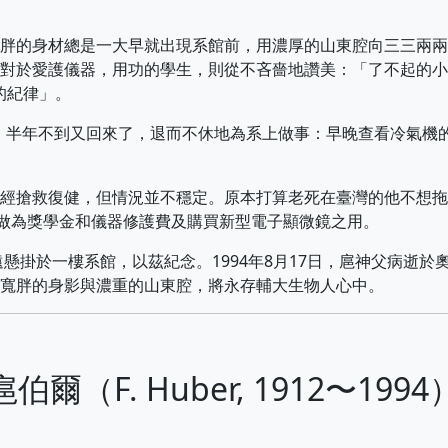
的身材總是一大早就出現系館前，用濃厚的山東腔向三三兩兩
對於愛護儀器，用功的學生，則從不吝嗇地讚美：「了不起的小
鐵的紀律」。
。半年不到又回來了，退而不休地為系上做事：早晚查看冷氣機
搶救復健，但情況並不穩定。原本打算老死在臺灣的他不想拖
，做為獎學金和儀器修護費及購買新型電子顯微鏡之用。
掛於一樓系館，以茲紀念。1994年8月17日，扈神父病逝於
寬胖的身影與濃重的山東腔，將永存輔大生物人心中。
 16. 扈伯爾（F. Huber, 1912〜19