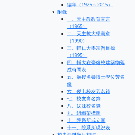
編年（1925～2015）
附錄
一、天主教教育宣言
（1965）
二、天主教大學憲章
（1990）
三、輔仁大學宗旨目標
（1995）
四、輔大在臺復校建築物落
成時間表
五、頒授名譽博士學位芳名
錄
六、傑出校友芳名錄
七、校友會名錄
八、姊妹校名錄
九、組織架構圖
十、院系所成立圖
十一、院系所現況表
校史資料類目初編