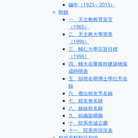
編年（1925～2015）
附錄
一、天主教教育宣言
（1965）
二、天主教大學憲章
（1990）
三、輔仁大學宗旨目標
（1995）
四、輔大在臺復校建築物落
成時間表
五、頒授名譽博士學位芳名
錄
六、傑出校友芳名錄
七、校友會名錄
八、姊妹校名錄
九、組織架構圖
十、院系所成立圖
十一、院系所現況表
校史資料類目初編