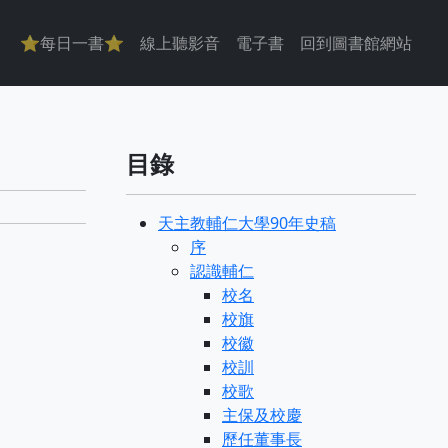
主導覽
⭐每日一書⭐
線上聽影音
電子書
回到圖書館網站
目錄
天主教輔仁大學90年史稿
序
認識輔仁
校名
校旗
校徽
校訓
校歌
主保及校慶
歷任董事長