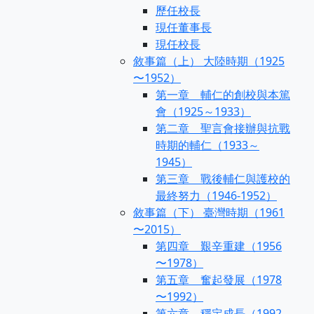
歷任校長
現任董事長
現任校長
敘事篇（上） 大陸時期（1925
〜1952）
第一章 輔仁的創校與本篤
會（1925～1933）
第二章 聖言會接辦與抗戰
時期的輔仁（1933～
1945）
第三章 戰後輔仁與護校的
最終努力（1946-1952）
敘事篇（下） 臺灣時期（1961
〜2015）
第四章 艱辛重建（1956
〜1978）
第五章 奮起發展（1978
〜1992）
第六章 穩定成長（1992