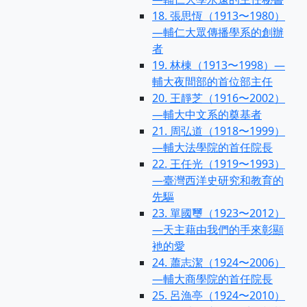
18. 張思恆（1913〜1980）
—輔仁大眾傳播學系的創辦
者
19. 林棟（1913〜1998）—
輔大夜間部的首位部主任
20. 王靜芝（1916〜2002）
—輔大中文系的奠基者
21. 周弘道（1918〜1999）
—輔大法學院的首任院長
22. 王任光（1919〜1993）
—臺灣西洋史研究和教育的
先驅
23. 單國璽（1923〜2012）
—天主藉由我們的手來彰顯
衪的愛
24. 蕭志潔（1924〜2006）
—輔大商學院的首任院長
25. 呂漁亭（1924〜2010）