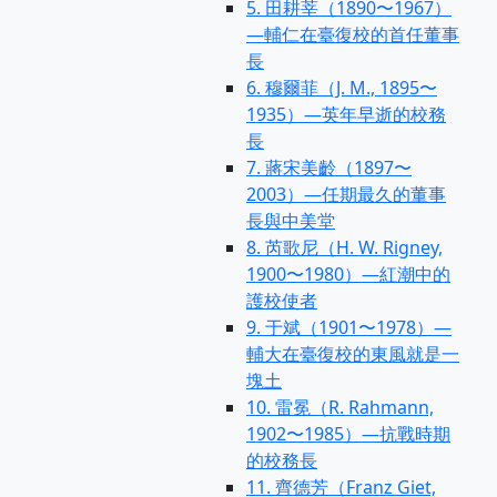
5. 田耕莘（1890〜1967）
—輔仁在臺復校的首任董事
長
6. 穆爾菲（J. M., 1895〜
1935）—英年早逝的校務
長
7. 蔣宋美齡（1897〜
2003）—任期最久的董事
長與中美堂
8. 芮歌尼（H. W. Rigney,
1900〜1980）—紅潮中的
護校使者
9. 于斌（1901〜1978）—
輔大在臺復校的東風就是一
塊土
10. 雷冕（R. Rahmann,
1902〜1985）—抗戰時期
的校務長
11. 齊德芳（Franz Giet,