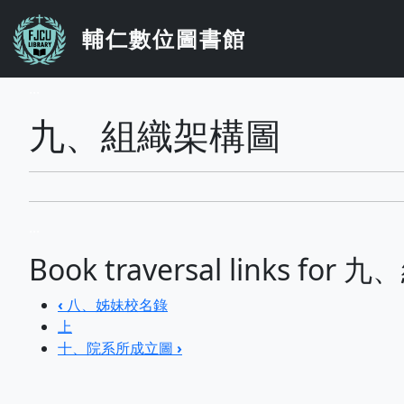
移至主內容
輔仁數位圖書館
...
九、組織架構圖
...
Book traversal links fo
‹
八、姊妹校名錄
上
十、院系所成立圖
›