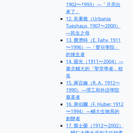
1902〜1993）—「月亮出
來了」
12. 吳秉雅（Urbania
Tueshaus, 1907〜2000）
—民生之母
13. 費濟時（E. Fahy, 1911
〜1996）—「嬰兒學院」
的接生者
14. 羅光（1911〜2004）—
臺北輔大的「聖堂學者」校
長
15. 蔣百鍊（R. A., 1912〜
1990）—理工和外語學院
奠基者
16. 扈伯爾（F. Huber, 1912
〜1994）—輔大生物系的
創辦者
17. 龔士榮（1912〜2002）
—輔仁大學永遠的主任秘書