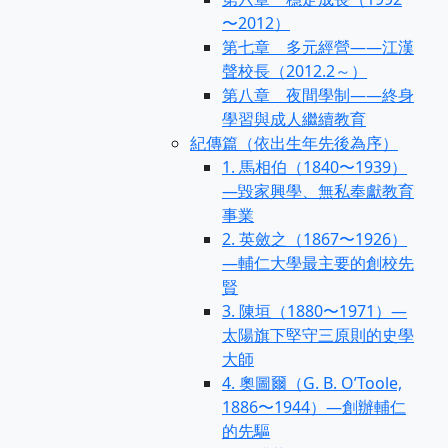
〜2012）
第七章 多元經營——江漢
聲校長（2012.2～）
第八章 夜間學制——終身
學習與成人繼續教育
紀傳篇（依出生年先後為序）
1. 馬相伯（1840〜1939）
—毀家興學、無私奉獻教育
事業
2. 英斂之（1867〜1926）
—輔仁大學最主要的創校先
賢
3. 陳垣（1880〜1971）—
太陽旗下堅守三原則的史學
大師
4. 奧圖爾（G. B. O’Toole,
1886〜1944）—創辦輔仁
的先驅