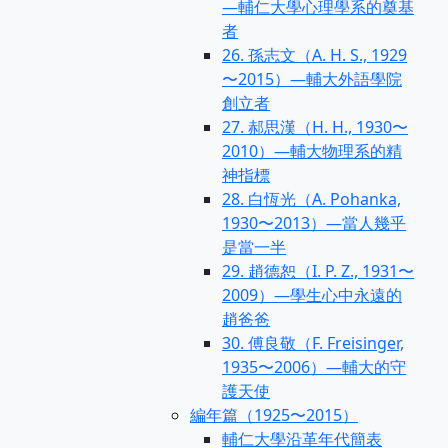
—輔仁大學心理學系的奠基
者
26. 孫志文（A. H. S., 1929
〜2015）—輔大外語學院
創立者
27. 郝思漢（H. H., 1930〜
2010）—輔大物理系的精
神指標
28. 白恆光（A. Pohanka,
1930〜2013）—當人幾乎
是當一半
29. 趙德恕（I. P. Z., 1931〜
2009）—學生心中永遠的
趙爸爸
30. 傅良敬（F. Freisinger,
1935〜2006）—輔大的守
護天使
編年篇（1925〜2015）
輔仁大學沿革年代簡表