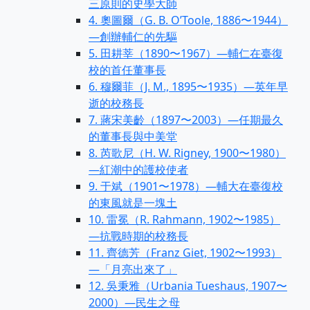
三原則的史學大師
4. 奧圖爾（G. B. O’Toole, 1886〜1944）
—創辦輔仁的先驅
5. 田耕莘（1890〜1967）—輔仁在臺復
校的首任董事長
6. 穆爾菲（J. M., 1895〜1935）—英年早
逝的校務長
7. 蔣宋美齡（1897〜2003）—任期最久
的董事長與中美堂
8. 芮歌尼（H. W. Rigney, 1900〜1980）
—紅潮中的護校使者
9. 于斌（1901〜1978）—輔大在臺復校
的東風就是一塊土
10. 雷冕（R. Rahmann, 1902〜1985）
—抗戰時期的校務長
11. 齊德芳（Franz Giet, 1902〜1993）
—「月亮出來了」
12. 吳秉雅（Urbania Tueshaus, 1907〜
2000）—民生之母