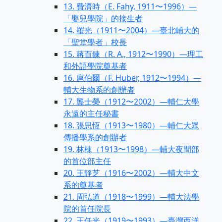
13. 費濟時（E. Fahy, 1911〜1996）—
「嬰兒學院」的接生者
14. 羅光（1911〜2004）—臺北輔大的
「聖堂學者」校長
15. 蔣百鍊（R. A., 1912〜1990）—理工
和外語學院奠基者
16. 扈伯爾（F. Huber, 1912〜1994）—
輔大生物系的創辦者
17. 龔士榮（1912〜2002）—輔仁大學
永遠的主任秘書
18. 張思恆（1913〜1980）—輔仁大眾
傳播學系的創辦者
19. 林棟（1913〜1998）—輔大夜間部
的首位部主任
20. 王靜芝（1916〜2002）—輔大中文
系的奠基者
21. 周弘道（1918〜1999）—輔大法學
院的首任院長
22. 王任光（1919〜1993）—臺灣西洋