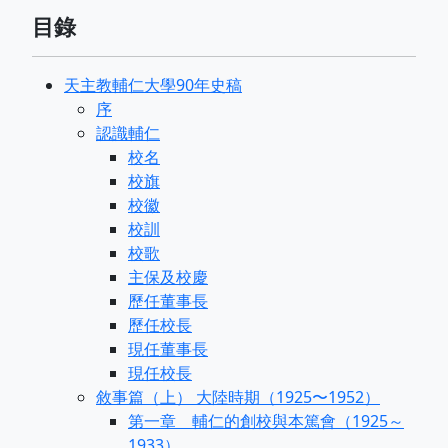
目錄
天主教輔仁大學90年史稿
序
認識輔仁
校名
校旗
校徽
校訓
校歌
主保及校慶
歷任董事長
歷任校長
現任董事長
現任校長
敘事篇（上） 大陸時期（1925〜1952）
第一章 輔仁的創校與本篤會（1925～
1933）