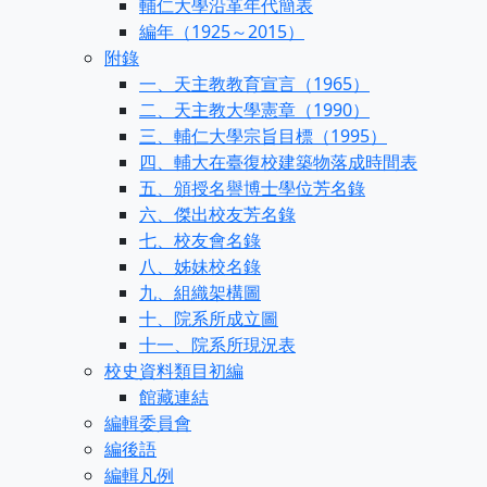
輔仁大學沿革年代簡表
編年（1925～2015）
附錄
一、天主教教育宣言（1965）
二、天主教大學憲章（1990）
三、輔仁大學宗旨目標（1995）
四、輔大在臺復校建築物落成時間表
五、頒授名譽博士學位芳名錄
六、傑出校友芳名錄
七、校友會名錄
八、姊妹校名錄
九、組織架構圖
十、院系所成立圖
十一、院系所現況表
校史資料類目初編
館藏連結
編輯委員會
編後語
編輯凡例