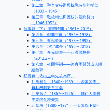
第二章 聖言會接辦與抗戰時期的輔仁
（1933～1945）
第三章 戰後輔仁與護校的最終努力
（1946-1952）
敘事篇（下） 臺灣時期（1961〜2015）
第四章 艱辛重建（1956〜1978）
第五章 奮起發展（1978〜1992）
第六章 穩定成長（1992〜2012）
第七章 多元經營——江漢聲校長
（2012.2～）
第八章 夜間學制——終身學習與成人繼
續教育
紀傳篇（依出生年先後為序）
1. 馬相伯（1840〜1939）—毀家興學、
無私奉獻教育事業
2. 英斂之（1867〜1926）—輔仁大學最
主要的創校先賢
3. 陳垣（1880〜1971）—太陽旗下堅守