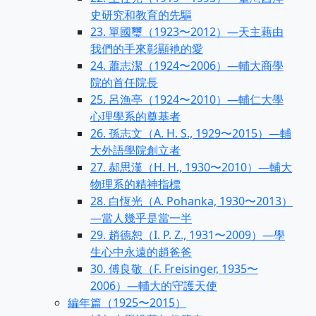
史研究和教育的先驅
23. 單國璽（1923〜2012）—天主藉由
我們的手來彰顯衪的愛
24. 蕭志潔（1924〜2006）—輔大商學
院的首任院長
25. 呂漁亭（1924〜2010）—輔仁大學
心理學系的奠基者
26. 孫志文（A. H. S., 1929〜2015）—輔
大外語學院創立者
27. 郝思漢（H. H., 1930〜2010）—輔大
物理系的精神指標
28. 白恆光（A. Pohanka, 1930〜2013）
—當人幾乎是當一半
29. 趙德恕（I. P. Z., 1931〜2009）—學
生心中永遠的趙爸爸
30. 傅良敬（F. Freisinger, 1935〜
2006）—輔大的守護天使
編年篇（1925〜2015）