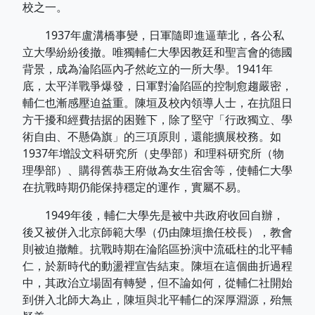
校之一。
1937年盧溝橋事變，日軍隨即進逼華北，各公私
立大學紛紛後撤。唯獨輔仁大學因教廷和聖言會的德國
背景，成為淪陷區內孑然屹立的一所大學。1941年
底，太平洋戰爭爆發，日軍對淪陷區的控制愈趨嚴密，
輔仁也漸感壓迫益重。陳垣及校內領導人士，在抗阻日
方干擾和經費拮据的困難下，除了堅守「行政獨立、學
術自由、不懸偽旗」的三項原則，還能擴展校務。如
1937年增設文科研究所（史學部）和理科研究所（物
理學部）、購得舊恭王府做為女生宿舍等，使輔仁大學
在抗戰時期仍能保持穩定的運作，實屬不易。
1949年後，輔仁大學先是被中共政府收回自辦，
後又被併入北京師範大學（仍由陳垣擔任校長），教會
則被迫撤離。抗戰時期在淪陷區扮演中流砥柱的北平輔
仁，於新時代的動盪裡宣告結束。陳垣在這個曲折過程
中，其政治立場固有轉變，但不論如何，從輔仁社開始
到併入北師大為止，陳垣與北平輔仁的深厚淵源，殆無