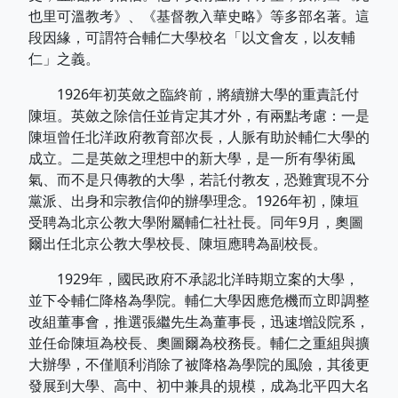
也里可溫教考》、《基督教入華史略》等多部名著。這
段因緣，可謂符合輔仁大學校名「以文會友，以友輔
仁」之義。
1926年初英斂之臨終前，將續辦大學的重責託付
陳垣。英斂之除信任並肯定其才外，有兩點考慮：一是
陳垣曾任北洋政府教育部次長，人脈有助於輔仁大學的
成立。二是英斂之理想中的新大學，是一所有學術風
氣、而不是只傳教的大學，若託付教友，恐難實現不分
黨派、出身和宗教信仰的辦學理念。1926年初，陳垣
受聘為北京公教大學附屬輔仁社社長。同年9月，奧圖
爾出任北京公教大學校長、陳垣應聘為副校長。
1929年，國民政府不承認北洋時期立案的大學，
並下令輔仁降格為學院。輔仁大學因應危機而立即調整
改組董事會，推選張繼先生為董事長，迅速增設院系，
並任命陳垣為校長、奧圖爾為校務長。輔仁之重組與擴
大辦學，不僅順利消除了被降格為學院的風險，其後更
發展到大學、高中、初中兼具的規模，成為北平四大名