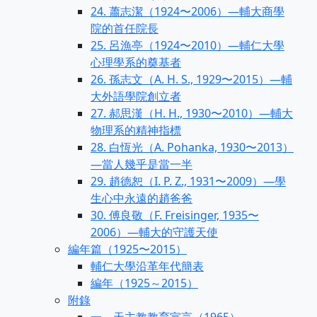
24. 蕭志潔（1924〜2006）—輔大商學
院的首任院長
25. 呂漁亭（1924〜2010）—輔仁大學
心理學系的奠基者
26. 孫志文（A. H. S., 1929〜2015）—輔
大外語學院創立者
27. 郝思漢（H. H., 1930〜2010）—輔大
物理系的精神指標
28. 白恆光（A. Pohanka, 1930〜2013）
—當人幾乎是當一半
29. 趙德恕（I. P. Z., 1931〜2009）—學
生心中永遠的趙爸爸
30. 傅良敬（F. Freisinger, 1935〜
2006）—輔大的守護天使
編年篇（1925〜2015）
輔仁大學沿革年代簡表
編年（1925～2015）
附錄