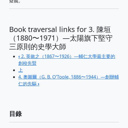
疑義。
...
Book traversal links for 3. 陳垣
（1880〜1971）—太陽旗下堅守
三原則的史學大師
‹
2. 英斂之（1867〜1926）—輔仁大學最主要的
創校先賢
上
4. 奧圖爾（G. B. O’Toole, 1886〜1944）—創辦輔
仁的先驅
›
目錄