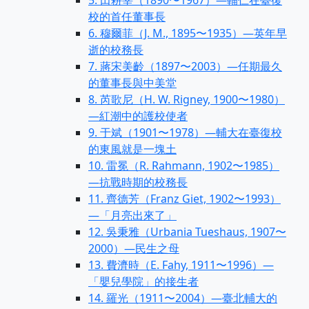
5. 田耕莘（1890〜1967）—輔仁在臺復
校的首任董事長
6. 穆爾菲（J. M., 1895〜1935）—英年早
逝的校務長
7. 蔣宋美齡（1897〜2003）—任期最久
的董事長與中美堂
8. 芮歌尼（H. W. Rigney, 1900〜1980）
—紅潮中的護校使者
9. 于斌（1901〜1978）—輔大在臺復校
的東風就是一塊土
10. 雷冕（R. Rahmann, 1902〜1985）
—抗戰時期的校務長
11. 齊德芳（Franz Giet, 1902〜1993）
—「月亮出來了」
12. 吳秉雅（Urbania Tueshaus, 1907〜
2000）—民生之母
13. 費濟時（E. Fahy, 1911〜1996）—
「嬰兒學院」的接生者
14. 羅光（1911〜2004）—臺北輔大的