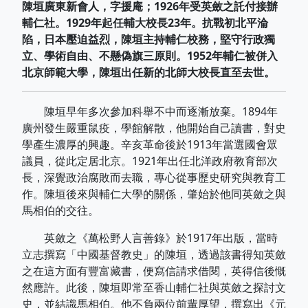
陳垣廣東新會人，字援庵；1926年受英斂之託付接辦
輔仁社。1929年起任輔大校長23年。抗戰初北平淪
陷，日本壓迫益烈，陳垣主持輔仁校務，堅守行政獨
立、學術自由、不懸偽旗三原則。1952年輔仁被併入
北京師範大學，陳垣出任新的北師大校長直至去世。
陳垣早年多次參加科舉不中而逐漸放棄。1894年
廣州發生嚴重鼠疫，學館解散，他開始自己讀書，對史
學產生濃厚的興趣。辛亥革命後於1913年當選國會眾
議員，從此定居北京。1921年出任北洋政府教育部次
長，深覺政治腐敗而去職，專心從事歷史研究與教育工
作。陳垣後來與輔仁大學的關係，肇始於他同英斂之與
馬相伯的交往。
英斂之《萬松野人言善錄》於1917年出版，當時
立志撰寫「中國基督教史」的陳垣，透過該書得知英斂
之在這方面有豐富藏書，便寫信請求借閱，英得信後慨
然應許。此後，陳垣即常至香山輔仁社與英斂之探討文
史，並結識馬相伯。他不負兩位前輩厚望，撰寫出《元