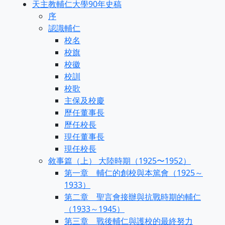
天主教輔仁大學90年史稿
序
認識輔仁
校名
校旗
校徽
校訓
校歌
主保及校慶
歷任董事長
歷任校長
現任董事長
現任校長
敘事篇（上） 大陸時期（1925〜1952）
第一章 輔仁的創校與本篤會（1925～
1933）
第二章 聖言會接辦與抗戰時期的輔仁
（1933～1945）
第三章 戰後輔仁與護校的最終努力