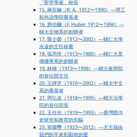
「聖堂學者」校長
15. 蔣百鍊（R. A., 1912〜1990）—理工
和外語學院奠基者
16. 扈伯爾（F. Huber, 1912〜1994）—
輔大生物系的創辦者
17. 龔士榮（1912〜2002）—輔仁大學
永遠的主任秘書
18. 張思恆（1913〜1980）—輔仁大眾
傳播學系的創辦者
19. 林棟（1913〜1998）—輔大夜間部
的首位部主任
20. 王靜芝（1916〜2002）—輔大中文
系的奠基者
21. 周弘道（1918〜1999）—輔大法學
院的首任院長
22. 王任光（1919〜1993）—臺灣西洋
史研究和教育的先驅
23. 單國璽（1923〜2012）—天主藉由
我們的手來彰顯衪的愛