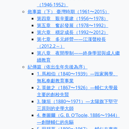
（1946-1952）
敘事篇（下） 臺灣時期（1961〜2015）
第四章 艱辛重建（1956〜1978）
第五章 奮起發展（1978〜1992）
第六章 穩定成長（1992〜2012）
第七章 多元經營——江漢聲校長
（2012.2～）
第八章 夜間學制——終身學習與成人繼
續教育
紀傳篇（依出生年先後為序）
1. 馬相伯（1840〜1939）—毀家興學、
無私奉獻教育事業
2. 英斂之（1867〜1926）—輔仁大學最
主要的創校先賢
3. 陳垣（1880〜1971）—太陽旗下堅守
三原則的史學大師
4. 奧圖爾（G. B. O’Toole, 1886〜1944）
—創辦輔仁的先驅