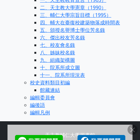
一、天主教教育宣言（1965）
二、天主教大學憲章（1990）
三、輔仁大學宗旨目標（1995）
四、輔大在臺復校建築物落成時間表
五、頒授名譽博士學位芳名錄
六、傑出校友芳名錄
七、校友會名錄
八、姊妹校名錄
九、組織架構圖
十、院系所成立圖
十一、院系所現況表
校史資料類目初編
館藏連結
編輯委員會
編後語
編輯凡例
天主教輔仁大學圖書館