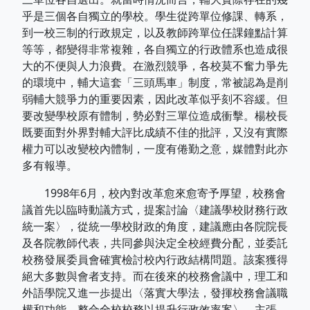
乎是三個各自獨立的學校。學生從跨單位修課、轉系，
到一校三制的行政規定，以及教師跨單位任課鐘點計算
等等，都變得非常複雜，各自獨立的行政體系也造成很
大的不便與人力浪費。在激烈競爭，各校莫不奮力爭先
的環境中，輔大這套「三頭馬車」制度，常被認為是削
弱輔大競爭力的重要因素，因此改革似乎刻不容緩。但
要改變學校原有體制，勢必對三單位造成衝擊。楊校長
既要面對外界對輔大評比成績不佳的批評，又沒有實際
權力可以改變校內體制，一度有倦勤之意，媒體對此亦
多有報導。
1998年6月，校內對改革愈來愈寄予厚望，校務會
議首先以臨時動議方式，提案討論〈建議學校財務行政
統一案〉，從統一學校財政的角度，建議應由各院院長
及各院教師代表，共同參與決定全校經費分配，並委託
校務發展委員會確實檢討校內行政結構問題。該案獲得
絕大多數與會者支持。而在後來的校務會議中，理工和
外語學院又進一歩提出〈落實大學法，發揮校務會議職
權和功能，整合全校校務以提升行政效率案〉，主張