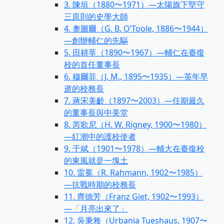
3. 陳垣（1880〜1971）—太陽旗下堅守
三原則的史學大師
4. 奧圖爾（G. B. O’Toole, 1886〜1944）
—創辦輔仁的先驅
5. 田耕莘（1890〜1967）—輔仁在臺復
校的首任董事長
6. 穆爾菲（J. M., 1895〜1935）—英年早
逝的校務長
7. 蔣宋美齡（1897〜2003）—任期最久
的董事長與中美堂
8. 芮歌尼（H. W. Rigney, 1900〜1980）
—紅潮中的護校使者
9. 于斌（1901〜1978）—輔大在臺復校
的東風就是一塊土
10. 雷冕（R. Rahmann, 1902〜1985）
—抗戰時期的校務長
11. 齊德芳（Franz Giet, 1902〜1993）
—「月亮出來了」
12. 吳秉雅（Urbania Tueshaus, 1907〜