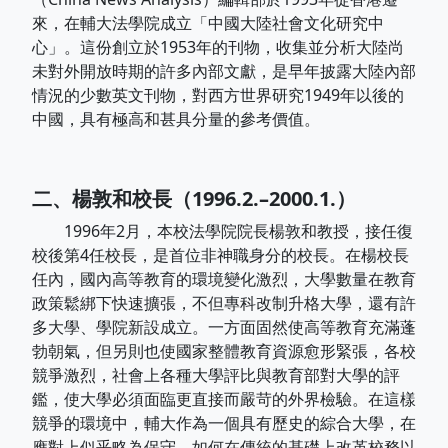
來，在輔大法學院成立「中國大陸社會文化研究中
心」。這份創立於1953年的刊物，收集並分析大陸尚
未對外開放時期的許多內部文獻，是早年披露大陸內部
情況的少數英文刊物，對西方世界研究1949年以後的
中國，具有極高和甚具分量的參考價值。
二、楊敦和校長（1996.2.–2000.1.）
1996年2月，本校法學院院長楊敦和教授，接任復
校後第4任校長，是首位非神職身分的校長。在楊校長
任內，國內高等教育的環境變化激烈，大學數量在教育
政策鬆綁下快速擴張，不但專科改制升格大學，還有許
多大學、學院新設成立。一方面固然使高等教育充滿蓬
勃朝氣，但另則也使國家整體教育資源愈形緊張，各校
競爭激烈，社會上各種大學評比與教育部對大學的評
鑑，使大學必須面臨更直接而嚴苛的外界檢驗。在這樣
競爭的環境中，輔大作為一個具有歷史的綜合大學，在
應對上似乎略為保守。如何在傳統的基礎上改革校務以