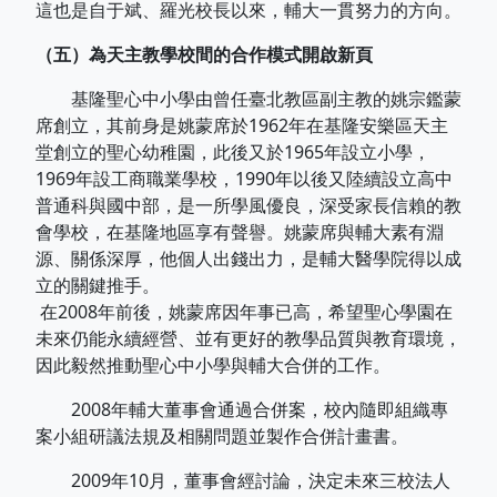
這也是自于斌、羅光校長以來，輔大一貫努力的方向。
（五）為天主教學校間的合作模式開啟新頁
基隆聖心中小學由曾任臺北教區副主教的姚宗鑑蒙
席創立，其前身是姚蒙席於1962年在基隆安樂區天主
堂創立的聖心幼稚園，此後又於1965年設立小學，
1969年設工商職業學校，1990年以後又陸續設立高中
普通科與國中部，是一所學風優良，深受家長信賴的教
會學校，在基隆地區享有聲譽。姚蒙席與輔大素有淵
源、關係深厚，他個人出錢出力，是輔大醫學院得以成
立的關鍵推手。
在2008年前後，姚蒙席因年事已高，希望聖心學園在
未來仍能永續經營、並有更好的教學品質與教育環境，
因此毅然推動聖心中小學與輔大合併的工作。
2008年輔大董事會通過合併案，校內隨即組織專
案小組研議法規及相關問題並製作合併計畫書。
2009年10月，董事會經討論，決定未來三校法人