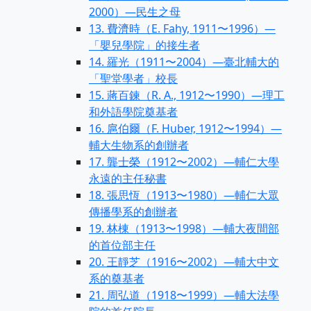
2000）—民生之母
13. 費濟時（E. Fahy, 1911〜1996）—
「嬰兒學院」的接生者
14. 羅光（1911〜2004）—臺北輔大的
「聖堂學者」校長
15. 蔣百鍊（R. A., 1912〜1990）—理工
和外語學院奠基者
16. 扈伯爾（F. Huber, 1912〜1994）—
輔大生物系的創辦者
17. 龔士榮（1912〜2002）—輔仁大學
永遠的主任秘書
18. 張思恆（1913〜1980）—輔仁大眾
傳播學系的創辦者
19. 林棟（1913〜1998）—輔大夜間部
的首位部主任
20. 王靜芝（1916〜2002）—輔大中文
系的奠基者
21. 周弘道（1918〜1999）—輔大法學