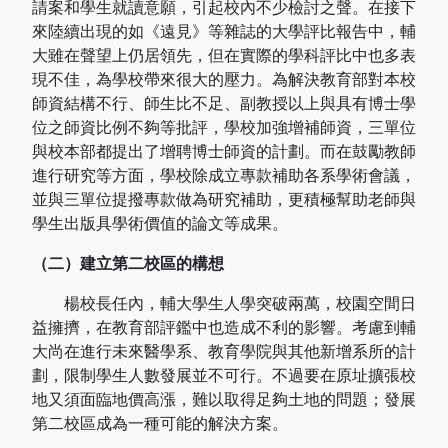
請案和學生就讀意願，引起校內不少檢討之聲。在接下
來陸續出現的如《遠見》等雜誌的大學評比報告中，輔
大雖在聲望上仍居領先，但在實際的學科評比中也多表
現不佳，為學校帶來很大的壓力。為解決教育部對本校
師資結構不行、師生比不足、副教授以上與具有博士學
位之師資比例不夠等批評，學校加強增補師資，三單位
與校本部都提出了增聘博士師資的計劃。而在鼓勵教師
進行研究等方面，學校除成立專款補助各系學術會議，
並與三單位提撥專款做為研究補助，更積極幫助老師與
學生出版具學術價值的論文等成果。
（二）建立第二校區的構想
楊校長任內，輔大學生人學突破兩萬，校園空間日
益擁擠，在教育部評鑑中也造成不利的影響。考慮到輔
大尚在進行未來醫學系、教育學院與其他新增系所的計
劃，限制學生人數發展並不可行。不過要在原址擴張校
地又須面臨地價高漲，難以取得足夠土地的問題；發展
第二校區成為一種可能的解決方案。