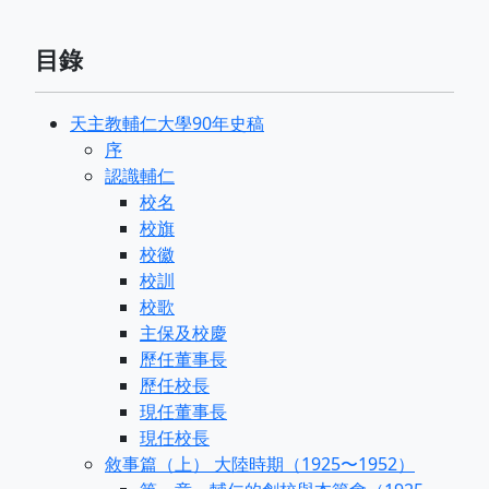
目錄
天主教輔仁大學90年史稿
序
認識輔仁
校名
校旗
校徽
校訓
校歌
主保及校慶
歷任董事長
歷任校長
現任董事長
現任校長
敘事篇（上） 大陸時期（1925〜1952）