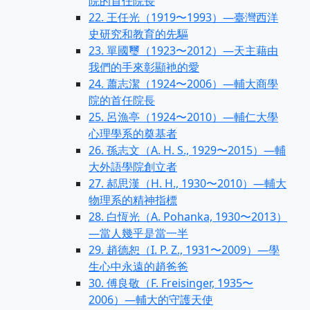
院的首任院長
22. 王任光（1919〜1993）—臺灣西洋
史研究和教育的先驅
23. 單國璽（1923〜2012）—天主藉由
我們的手來彰顯衪的愛
24. 蕭志潔（1924〜2006）—輔大商學
院的首任院長
25. 呂漁亭（1924〜2010）—輔仁大學
心理學系的奠基者
26. 孫志文（A. H. S., 1929〜2015）—輔
大外語學院創立者
27. 郝思漢（H. H., 1930〜2010）—輔大
物理系的精神指標
28. 白恆光（A. Pohanka, 1930〜2013）
—當人幾乎是當一半
29. 趙德恕（I. P. Z., 1931〜2009）—學
生心中永遠的趙爸爸
30. 傅良敬（F. Freisinger, 1935〜
2006）—輔大的守護天使