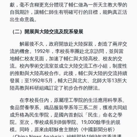
獻，毫不含糊更充分體現了輔仁做為一所天主教大學的
自我期許，讓輔仁師生有明確可行的目標，能夠真正活
出生命意義。
（二）開展與大陸交流及院系發展
解嚴後不久，政府開放赴大陸探親，創造了兩岸交
流的機會。1992年，李校長率團赴北京訪問，並與當
地輔仁校友見面，加速了輔仁與大陸高校、校友的交
流。校內學術交流室並成立大陸交流工作小組，制度性
的推動與大陸高校合作。此後，輔仁與大陸的交流持續
發展；至1992年5月，輔大已與北大、北師大等13所大
陸高教與科研組織訂定了初步合作的辦法。
在李校長任內，原屬理工學院的生活應用科學系、
食品營養學系、織品服裝學系等三系二所，獲准共同組
成升格為民生學院，是國內首創以「民生」命名之學
院。至次，學校成長到8個學院、19,000餘學生的規
模。同時，原來由耶穌會主辦的《中國新聞分析》
（China News Analysis）編輯部於1993年從香港遷