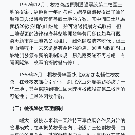
1997年12月，校務會議原則通過尋設第二校區土
地的提案，經過近一年的考察，總務處最後提出了新竹
縣湖口與淡海新市鎮等處土地的方案。其中湖口土地為
面積20餘公頃的山坡地，雖可透過捐贈方式取得，但
土地變更的法律程序與整地開發等費用卻也頗為可觀。
淡海新市鎮土地為公地租用，雖然開發成本較低，但土
地面積較小，未來還是有產權的顧慮。適時內政部對山
坡地開發頒布新的限制法規，原先兩案遂不再考慮，有
關開闢第二校區的探討暫告停止。
1998年9月，楊校長率團赴北京參加老輔仁校友
會，在老校友熱心引介下，到北京近郊順義縣參訪了一
些土地，甚至還談到輔仁回大陸復校或設置第二校區的
可能性；但最終因故作罷。
（三）檢視學校管理體制
輔大自復校以來就一直維持三單位既合作又分治的
管理模式，在李振英校長任內，增設了三位副校長，由
三單位各自選出。就當時情況而言，輔大實際存在的幾