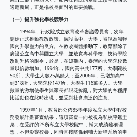
適應新局，正是楊校長面對的重要挑戰。
（一）提升強化學校競爭力
1994年，行政院成立教育改革審議委員會，次年
開始正式推動教改政策。廣設高中、大學，被視為減輕
國內升學壓力的良方。在教改團體推動下，教育部除了
廣設公立高中與國立大學，並放寬專科學校、技術學院
改制升格的限令，於是，在短期內，臺灣的大學院校數
量以倍數增加。1994年，國內高中共177所，大學院校
50所，大學生人數25萬餘人；至2006年，已增加高中
到318所，大學院校147所，大學生116萬多人。大學
數量的激增使學生與家長都眼花撩亂，對大學的各種評
比活動也在此時出現，並受到社會廣泛的注意。
1997年1月，教育部公佈85學年度私立大學中程校
務發展計畫審查結果，這項審查一向被視為私校評鑑圭
臬，在受評的25所私立大學校院中，輔大成績難稱理
想，不但影響校譽，同時直接關係到輔大新增系所的申