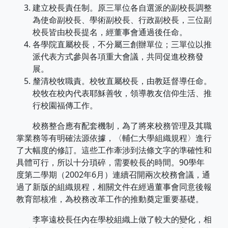
建立校長責任制。原三單位各自選派的副校長調整
為使命副校長、學術副校長、行政副校長，三位副
校長皆由校長提名，經董事會通過後任命。
各學院直屬校長，不分屬三創辦單位；三單位以推
派代表方式參與各項重大會議，共同促進校務發
展。
釐清校牧職責。校牧直屬校長，由教廷督導任命。
校牧在校內代表耶穌善牧，領導教友信仰生活、推
行校園福傳工作。
校務整合應有配套機制，為了將來校務管理及其職
掌業務等有明確法源依據，〈輔仁大學組織規程〉進行
了大幅度的修訂。這些工作牽涉到法條文字的準確性和
具體可行，所以十分瑣碎，需要較長的時間。90學年
度第二學期（2002年6月）連續召開兩次校務會議，通
過了新版的組織規程，相關文件在經過董事會同意後報
教育部核准，為校務改革工作的推動奠定重要基礎。
李寧遠校長任內在學校組織上做了較大的變化，相