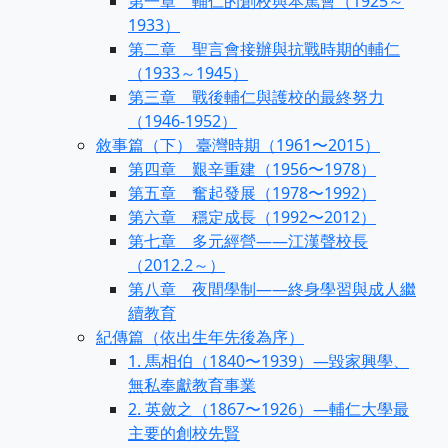
第一章 輔仁的創校與本篤會（1925～
1933）
第二章 聖言會接辦與抗戰時期的輔仁
（1933～1945）
第三章 戰後輔仁與護校的最終努力
（1946-1952）
敘事篇（下） 臺灣時期（1961〜2015）
第四章 艱辛重建（1956〜1978）
第五章 奮起發展（1978〜1992）
第六章 穩定成長（1992〜2012）
第七章 多元經營——江漢聲校長
（2012.2～）
第八章 夜間學制——終身學習與成人繼
續教育
紀傳篇（依出生年先後為序）
1. 馬相伯（1840〜1939）—毀家興學、
無私奉獻教育事業
2. 英斂之（1867〜1926）—輔仁大學最
主要的創校先賢