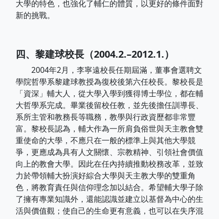
大學的特色，也強化了輔仁的體質，以更好的條件面對
新的挑戰。
四、黎建球校長（2004.2.–2012.1.）
2004年2月，李寧遠校長任期屆滿，董事會選聘文
學院哲學系黎建球教授為復校後第六任校長。黎校長是
「資深」輔大人，從大學入學到獲得博士學位，都在輔
大哲學系完成。畢業後留校任教，並先後擔任訓導長、
系所主管和教務長等職務，教學與行政資歷都非常豐
富。黎校長認為，輔大作為一所肩負俗世與天主教會雙
重使命的大學，不應只在一般的標準上與其他大學競
爭，更應成為具有人文關懷、宗教精神、引領社會價值
向上的教會大學。因此在任內持續推動校務改革，並致
力於帶領輔大扮演好綜合大學與天主教大學的雙重角
色，將教育責任與信仰理念加以結合。希望輔大學子除
了擁有專業知識外，還能認識並建立以基督為中心的生
活與價值觀；使自己的生命更有意義，也可以在失序混