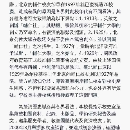
際，北京的輔仁校友卻早在1997年就已慶祝過70校
慶。造成差異的原因是各界對創校年代有不同看法，其
各種考慮可大致歸納為以下幾點：1. 1913年，英斂之
創辦「輔仁社」，其動機、宗旨與後來北平輔仁大學的
創立乃至命名，有很深的聯繫及淵源。2. 1925年，北
京公教大學在教廷支持下委由本篤會創立，並以附屬
「輔仁社」之名招生。3. 1927年，當時的北洋政府准
予試辦，「輔仁大學」之名始立。4. 1929年，國民政
府教育部正式核准輔仁董事會改組立案。由於上述四個
年代各有所據，也無所謂孰是孰非。臺北輔仁原以
1929年為創校基準，但北京的輔仁校友則以1927年為
準。雙方的認知分歧，導致臺海兩岸輔仁校友對校史產
生困惑，不但難以凝聚共識和向心力，也令外界有所質
疑。李校長主持校務後積極處理了這個問題。
為釐清歷史脈絡與各界看法，李校長指示校史室蒐
集彙整相關資料、記錄、出版品、學術研究報告及論
文，邀集歷史學者、教會團體代表及資深校友，於
2000年8月舉辦多次座談會，並達成初步決議，確認輔