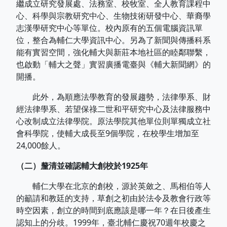
繼成立研究發展處、法務室、校牧室、全人教育課程中
心、科學與宗教研究中心、生物技術研發中心、華裔學
志漢學研究中心等單位。校內原有的五個電腦資訊單
位，整合為輔仁大學資訊中心。另為了新聞與傳播科系
能有實習空間，強化輔大與新莊本地社區的睦鄰聯繫，
也啟動「輔大之聲」實習廣播電臺與《輔大新聞網》的
開播。
此外，為順應法學教育的發展趨勢，法律學系、財
經法律學系、若望保祿二世和平研究中心及法律服務中
心改制成立法律學院。原法學院其他單位則單獨成立社
會科學院，使輔大成長至9個學院，在校學生增加至
24,000餘人。
（二）釐清並確認輔大創校於1925年
輔仁大學在北京的創校，源於英斂之、馬相伯等人
的籲請和教廷的支持，草創之初由於法令及教會行政等
時空因素，創立的時間到底應該是哪一年？在日後產生
認知上的分歧。1999年，臺北輔仁慶祝70週年校慶之