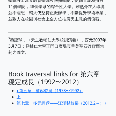
學院分出建立教育學院與傳播學院，使輔大成為擁有
11個學院，48個學系的綜合性大學。雖然外在大環境
並不理想，輔大仍堅持正派辦學，不斷提升學術專業，
並致力在校園與社會上全方位推廣天主教的價值觀。
7
黎建球，〈天主教輔仁大學校訓演義〉，西元2007年
3月7日；見輔仁大學正門口廣場真善美聖石碑背面雋
刻之碑文。
...
Book traversal links for 第六章
穩定成長（1992〜2012）
‹
第五章 奮起發展（1978〜1992）
上
第七章 多元經營——江漢聲校長（2012.2～）
›