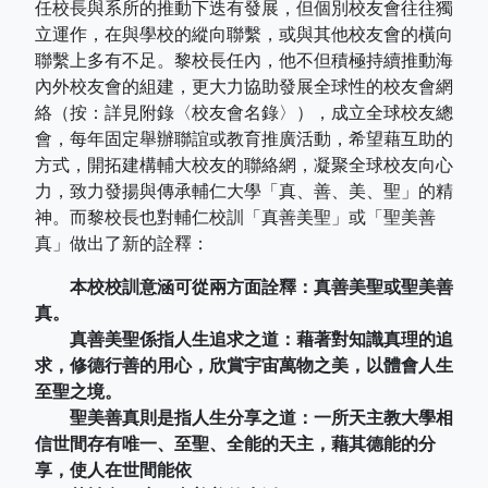
任校長與系所的推動下迭有發展，但個別校友會往往獨
立運作，在與學校的縱向聯繫，或與其他校友會的橫向
聯繫上多有不足。黎校長任內，他不但積極持續推動海
內外校友會的組建，更大力協助發展全球性的校友會網
絡（按：詳見附錄〈校友會名錄〉），成立全球校友總
會，每年固定舉辦聯誼或教育推廣活動，希望藉互助的
方式，開拓建構輔大校友的聯絡網，凝聚全球校友向心
力，致力發揚與傳承輔仁大學「真、善、美、聖」的精
神。而黎校長也對輔仁校訓「真善美聖」或「聖美善
真」做出了新的詮釋：
本校校訓意涵可從兩方面詮釋：真善美聖或聖美善
真。
真善美聖係指人生追求之道：藉著對知識真理的追
求，修德行善的用心，欣賞宇宙萬物之美，以體會人生
至聖之境。
聖美善真則是指人生分享之道：一所天主教大學相
信世間存有唯一、至聖、全能的天主，藉其德能的分
享，使人在世間能依