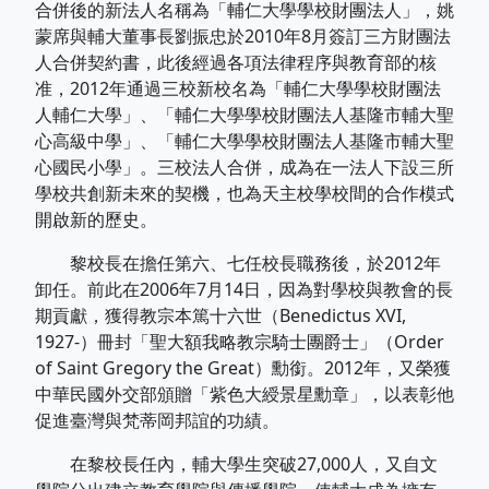
合併後的新法人名稱為「輔仁大學學校財團法人」，姚
蒙席與輔大董事長劉振忠於2010年8月簽訂三方財團法
人合併契約書，此後經過各項法律程序與教育部的核
准，2012年通過三校新校名為「輔仁大學學校財團法
人輔仁大學」、「輔仁大學學校財團法人基隆市輔大聖
心高級中學」、「輔仁大學學校財團法人基隆市輔大聖
心國民小學」。三校法人合併，成為在一法人下設三所
學校共創新未來的契機，也為天主校學校間的合作模式
開啟新的歷史。
黎校長在擔任第六、七任校長職務後，於2012年
卸任。前此在2006年7月14日，因為對學校與教會的長
期貢獻，獲得教宗本篤十六世（Benedictus XVI,
1927-）冊封「聖大額我略教宗騎士團爵士」（Order
of Saint Gregory the Great）勳銜。2012年，又榮獲
中華民國外交部頒贈「紫色大綬景星勳章」，以表彰他
促進臺灣與梵蒂岡邦誼的功績。
在黎校長任內，輔大學生突破27,000人，又自文