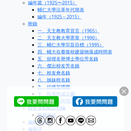
編年篇（1925〜2015）
輔仁大學沿革年代簡表
編年（1925～2015）
附錄
一、天主教教育宣言（1965）
二、天主教大學憲章（1990）
三、輔仁大學宗旨目標（1995）
四、輔大在臺復校建築物落成時間表
五、頒授名譽博士學位芳名錄
六、傑出校友芳名錄
七、校友會名錄
八、姊妹校名錄
九、組織架構圖
十、院系所成立圖
十一、院系所現況表
校史資料類目初編
館藏連結
編輯委員會
編後語