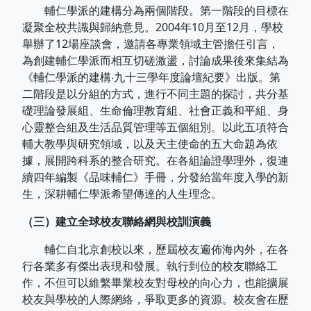
輔仁學派的建構分為兩個階段。第一階段的目標在
凝聚全校共識與歸納意見。2004年10月至12月，學校
舉辦了12場座談會，邀請各專業領域主管擔任引言，
為創建輔仁學派而相互切磋激盪，討論成果後來集結為
《輔仁學派的建構‧九十三學年度論壇紀要》出版。第
二階段是以分組的方式，進行不同主題的探討，共分基
礎理論發展組、生命倫理教育組、社會正義和平組、身
心靈整合組及生活品質管理等五個組別。以此五項符合
輔大教學與研究領域，以及天主使命的五大命題為依
據，展開跨科系的整合研究。在各組論證學理外，復連
續四年編製《品味輔仁》手冊，分發給當年度入學的新
生，深耕輔仁學派希望傳達的人生理念。
（三）建立全球校友聯絡網與校訓演義
輔仁自北京創校以來，歷屆校友遍佈海內外，在各
行各業多有傑出表現和發展。執行到位的校友聯絡工
作，不但可以維繫畢業校友對母校的向心力，也能擴展
校友與學校的人際網絡，爭取更多的資源。校友會在歷