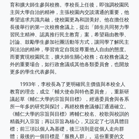
育和擴大師生參與校務。李校長上任後，即強調校園民
主與大學自治的精神，主張校園內交談溝通的重要，他
希望追求共識共融，使校園更為和諧美好。他在擔任校
長後舉行的第一次校務會議上，提出「師生共同努力學
習民主精神、認真推行民主教育」案，希望藉由教學、
討論、鼓勵學生參加社團活動等方式，讓同學了解民主
與法治的精神，學習肯定自我並尊重他人自由的態度。
而要實現校園民主，擴大師生關心校務；在校務會議之
外的重要場合，如行政會議或其他各類委員會，也開放
更多的學生代表參與。
1993年，李校長為了更明確民主價值與本校全人
教育的理念，成立「輔大使命與特色委員會」，重新研
議起草《輔仁大學的宗旨與目標》，經過委員會與各系
所一年多的研究與探討，再經校務會議修訂通過確立。
《輔仁大學的宗旨與目標》將輔仁校名、校歌與校訓的
精義列入宗旨；再以宗旨為核心，又設定了七項具體目
標；前三項以個人為基礎，後三項則是從個人走向群
體；最後的一個目標是「服務人群」。這份重要的文