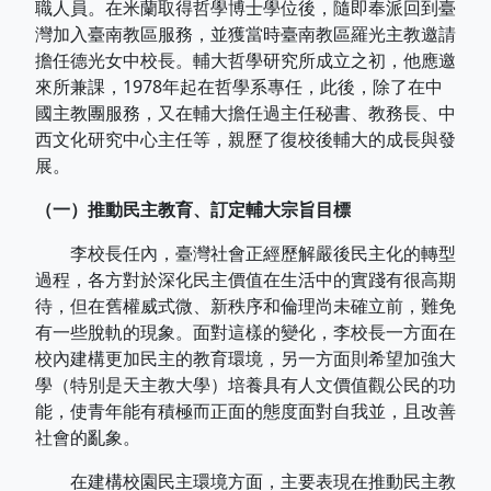
職人員。在米蘭取得哲學博士學位後，隨即奉派回到臺
灣加入臺南教區服務，並獲當時臺南教區羅光主教邀請
擔任德光女中校長。輔大哲學研究所成立之初，他應邀
來所兼課，1978年起在哲學系專任，此後，除了在中
國主教團服務，又在輔大擔任過主任秘書、教務長、中
西文化研究中心主任等，親歷了復校後輔大的成長與發
展。
（一）推動民主教育、訂定輔大宗旨目標
李校長任內，臺灣社會正經歷解嚴後民主化的轉型
過程，各方對於深化民主價值在生活中的實踐有很高期
待，但在舊權威式微、新秩序和倫理尚未確立前，難免
有一些脫軌的現象。面對這樣的變化，李校長一方面在
校內建構更加民主的教育環境，另一方面則希望加強大
學（特別是天主教大學）培養具有人文價值觀公民的功
能，使青年能有積極而正面的態度面對自我並，且改善
社會的亂象。
在建構校園民主環境方面，主要表現在推動民主教