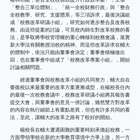
「整合三單位體制」、「統一全校財務行政」與「整合
全校教學、研究、支援體系」等三項訴求，最後決議組
成「校務改革研議小組」，研究如何逐步整合及改善校
務。由這些提案的討論，可見校內師生對改革校務的看
法，是爭取將學校管理權的重心轉移到校務會議，落實
新大學法有關教授治校的精神。而這些改革訴求在輔大
的體制中，依法只能由董事會決定；董事會積極做出
回，也在董事會中組成了「校務改革專案小組」，開始
討論相關問題。
經過董事會與校務改革小組的共同努力，輔大自在
臺復校以來最重要的改革方案逐漸成型，在楊校長任內
的最後一次校務會議中，校務改革研議小組將其報告書
提交大會，與董事會的意見一併討論，雖然雙方對改革
的內容在執行細節上有重點差異，但也有許多共同的看
法，至此，讓輔大的改革之路有了較好的開始。
楊校長在輔大遭遇困難的重要時刻承擔起校務，一
方面帶領學校在新的大學教育環境中力爭上游，另一方