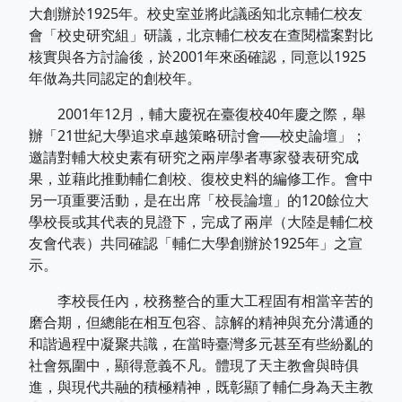
大創辦於1925年。校史室並將此議函知北京輔仁校友
會「校史研究組」研議，北京輔仁校友在查閱檔案對比
核實與各方討論後，於2001年來函確認，同意以1925
年做為共同認定的創校年。
2001年12月，輔大慶祝在臺復校40年慶之際，舉
辦「21世紀大學追求卓越策略研討會──校史論壇」；
邀請對輔大校史素有研究之兩岸學者專家發表研究成
果，並藉此推動輔仁創校、復校史料的編修工作。會中
另一項重要活動，是在出席「校長論壇」的120餘位大
學校長或其代表的見證下，完成了兩岸（大陸是輔仁校
友會代表）共同確認「輔仁大學創辦於1925年」之宣
示。
李校長任內，校務整合的重大工程固有相當辛苦的
磨合期，但總能在相互包容、諒解的精神與充分溝通的
和諧過程中凝聚共識，在當時臺灣多元甚至有些紛亂的
社會氛圍中，顯得意義不凡。體現了天主教會與時俱
進，與現代共融的積極精神，既彰顯了輔仁身為天主教