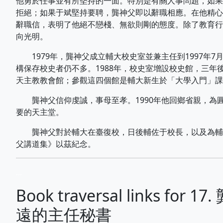
他勇於任事並有所堅持的一面。特別是有關人事問題，如果
拒絕；如果于斌堅持要聘，龔神父即以辭職相應。在他精心
辭職信，表明了他絕不戀棧、無欲則剛的態度。除了教育行
向光明。
1979年，龔神父成立輔大校史室並兼主任到1997年
構保存校史者仍不多。1988年，校史室增設校史館，三
天主教教會館；參觀這四個館是輔大新生於「大學入門」課
龔神父信仰虔誠，事母至孝。1990年他回鄉省親，為
要的天主堂。
龔神父對於輔大在臺復校，日後輔佐于校長，以及為輔大保
父講道集》以茲紀念。
...
Book traversal links 
遠的主任秘書