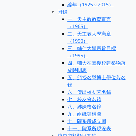
編年（1925～2015）
附錄
一、天主教教育宣言
（1965）
二、天主教大學憲章
（1990）
三、輔仁大學宗旨目標
（1995）
四、輔大在臺復校建築物落
成時間表
五、頒授名譽博士學位芳名
錄
六、傑出校友芳名錄
七、校友會名錄
八、姊妹校名錄
九、組織架構圖
十、院系所成立圖
十一、院系所現況表
校史資料類目初編