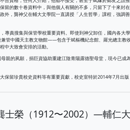
不合資格，任何人介紹，他都不接受，甚至于斌緣於鄉友之誼推
保留的數十卷資料中，與他個人有關的不多，只留下了十來封在
政外，龔神父在輔大文學院一直講授「人生哲學」課程，強調善
7月，專責搜集與保管學校重要資料。即使到神父卸任，國內各大
年後兼管中國天主教文物館——包含于斌樞機紀念館、羅光總主教
程中大致會安排的活動。
圓母親的夙願，捐巨資協助重建江陰青陽露德聖母堂，現今已成
留珍貴校史資料等有重要貢獻，校史室特於2014年7月出版
for 17. 龔士榮（1912〜2002）—輔