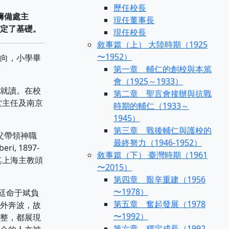
歷任校長
籌備處主
現任董事長
定了基礎。
現任校長
敘事篇（上） 大陸時期（1925
〜1952）
向，小學畢
第一章 輔仁的創校與本篤
會（1925～1933）
就讀。在校
第二章 聖言會接辦與抗戰
堂主任及南京
時期的輔仁（1933～
1945）
第三章 戰後輔仁與護校的
父帶領神職
最終努力（1946-1952）
 1897-
敘事篇（下） 臺灣時期（1961
其上海主教頭
〜2015）
第四章 艱辛重建（1956
〜1978）
教廷命于斌負
第五章 奮起發展（1978
外奔波，故
〜1992）
整，都展現
第六章 穩定成長（1992