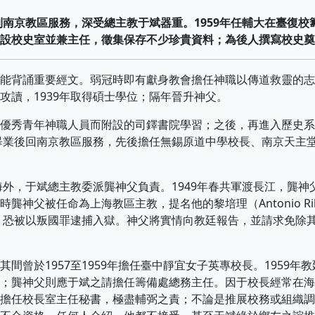
到南京教區服務，深受總主教于斌器重。1959年任輔大在臺復校
設校史室並兼主任，徵集保存不少珍貴資料；為後人撰寫校史奠
背誦重要經文。弱冠時即有獻身教會擔任神職以傳道救靈的志
攻讀，1939年取得碩士學位；隔年晉升神父。
秀青年神職人員而附設的司鐸書院學習；之後，再進入歷史系
年畢業後回南京教區服務，先後擔任無錫原道中學校長、南京天主
外，于斌總主教委派龔神父負責。1949年春共軍渡長江，龔神
被任命為上海教區主教，提名他的黎培理（Antonio Riberi,
去，恐被以叛國罪逮捕入獄。神父將實情向教廷報告，並請求免除
於1957至1959年擔任臺中靜宜女子英專校長。1959年
；龔神父則應于斌之請擔任籌備處總務主任。因于校長經常在海
擔任校長室主任秘書，極盡輔弼之責；不論是推展校務或組織調