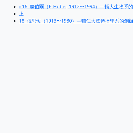
‹
16. 扈伯爾（F. Huber, 1912〜1994）—輔大生物
上
18. 張思恆（1913〜1980）—輔仁大眾傳播學系的創