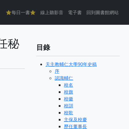
主導覽
⭐每日一書⭐
線上聽影音
電子書
回到圖書館網站
主任秘
目錄
天主教輔仁大學90年史稿
序
認識輔仁
校名
校旗
校徽
校訓
校歌
主保及校慶
歷任董事長