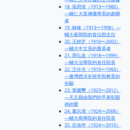
18. 張思恆（1913〜1980）
—輔仁大眾傳播學系的創辦
者
19. 林棟（1913〜1998）—
輔大夜間部的首位部主任
20. 王靜芝（1916〜2002）
—輔大中文系的奠基者
21. 周弘道（1918〜1999）
—輔大法學院的首任院長
22. 王任光（1919〜1993）
—臺灣西洋史研究和教育的
先驅
23. 單國璽（1923〜2012）
—天主藉由我們的手來彰顯
衪的愛
24. 蕭志潔（1924〜2006）
—輔大商學院的首任院長
25. 呂漁亭（1924〜2010）