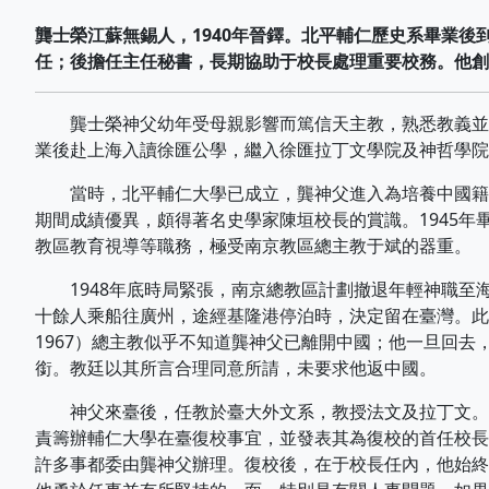
龔士榮江蘇無錫人，1940年晉鐸。北平輔仁歷史系畢業後
任；後擔任主任秘書，長期協助于校長處理重要校務。他創
龔士榮神父幼年受母親影響而篤信天主教，熟悉教義並能
業後赴上海入讀徐匯公學，繼入徐匯拉丁文學院及神哲學院
當時，北平輔仁大學已成立，龔神父進入為培養中國籍優
期間成績優異，頗得著名史學家陳垣校長的賞識。1945
教區教育視導等職務，極受南京教區總主教于斌的器重。
1948年底時局緊張，南京總教區計劃撤退年輕神職至海
十餘人乘船往廣州，途經基隆港停泊時，決定留在臺灣。此時龔神父
1967）總主教似乎不知道龔神父已離開中國；他一旦回
銜。教廷以其所言合理同意所請，未要求他返中國。
神父來臺後，任教於臺大外文系，教授法文及拉丁文。其間曾
責籌辦輔仁大學在臺復校事宜，並發表其為復校的首任校長
許多事都委由龔神父辦理。復校後，在于校長任內，他始終