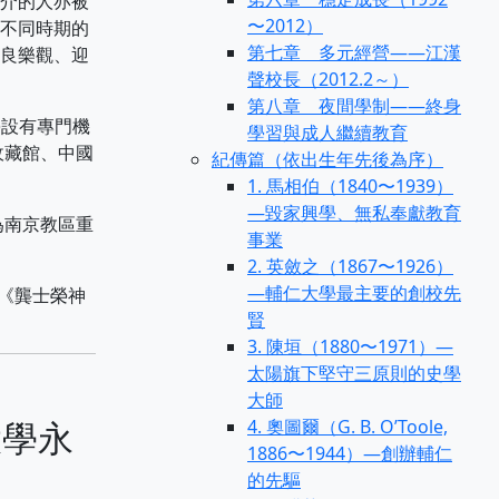
介的人亦被
〜2012）
不同時期的
第七章 多元經營——江漢
良樂觀、迎
聲校長（2012.2～）
第八章 夜間學制——終身
學設有專門機
學習與成人繼續教育
收藏館、中國
紀傳篇（依出生年先後為序）
1. 馬相伯（1840〜1939）
—毀家興學、無私奉獻教育
為南京教區重
事業
2. 英斂之（1867〜1926）
—輔仁大學最主要的創校先
《龔士榮神
賢
3. 陳垣（1880〜1971）—
太陽旗下堅守三原則的史學
大師
仁大學永
4. 奧圖爾（G. B. O’Toole,
1886〜1944）—創辦輔仁
的先驅