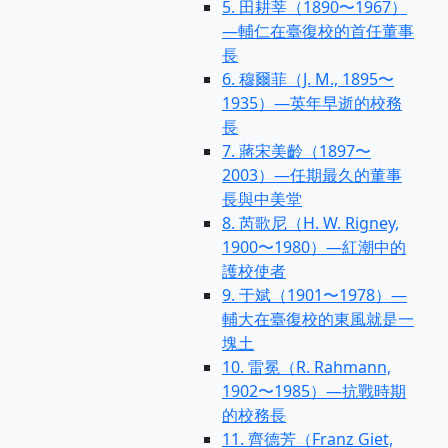
5. 田耕莘（1890〜1967）
—輔仁在臺復校的首任董事
長
6. 穆爾菲（J. M., 1895〜
1935）—英年早逝的校務
長
7. 蔣宋美齡（1897〜
2003）—任期最久的董事
長與中美堂
8. 芮歌尼（H. W. Rigney,
1900〜1980）—紅潮中的
護校使者
9. 于斌（1901〜1978）—
輔大在臺復校的東風就是一
塊土
10. 雷冕（R. Rahmann,
1902〜1985）—抗戰時期
的校務長
11. 齊德芳（Franz Giet,