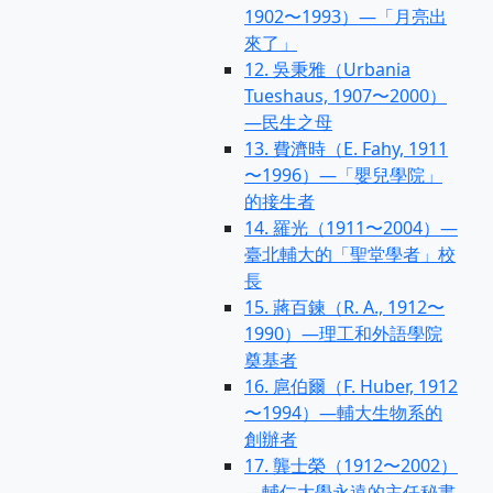
1902〜1993）—「月亮出
來了」
12. 吳秉雅（Urbania
Tueshaus, 1907〜2000）
—民生之母
13. 費濟時（E. Fahy, 1911
〜1996）—「嬰兒學院」
的接生者
14. 羅光（1911〜2004）—
臺北輔大的「聖堂學者」校
長
15. 蔣百鍊（R. A., 1912〜
1990）—理工和外語學院
奠基者
16. 扈伯爾（F. Huber, 1912
〜1994）—輔大生物系的
創辦者
17. 龔士榮（1912〜2002）
—輔仁大學永遠的主任秘書