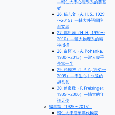
—輔仁大學心理學系的奠基
者
26. 孫志文（A. H. S., 1929
〜2015）—輔大外語學院
創立者
27. 郝思漢（H. H., 1930〜
2010）—輔大物理系的精
神指標
28. 白恆光（A. Pohanka,
1930〜2013）—當人幾乎
是當一半
29. 趙德恕（I. P. Z., 1931〜
2009）—學生心中永遠的
趙爸爸
30. 傅良敬（F. Freisinger,
1935〜2006）—輔大的守
護天使
編年篇（1925〜2015）
輔仁大學沿革年代簡表