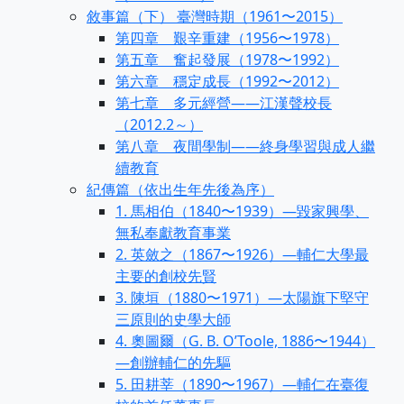
敘事篇（下） 臺灣時期（1961〜2015）
第四章 艱辛重建（1956〜1978）
第五章 奮起發展（1978〜1992）
第六章 穩定成長（1992〜2012）
第七章 多元經營——江漢聲校長
（2012.2～）
第八章 夜間學制——終身學習與成人繼
續教育
紀傳篇（依出生年先後為序）
1. 馬相伯（1840〜1939）—毀家興學、
無私奉獻教育事業
2. 英斂之（1867〜1926）—輔仁大學最
主要的創校先賢
3. 陳垣（1880〜1971）—太陽旗下堅守
三原則的史學大師
4. 奧圖爾（G. B. O’Toole, 1886〜1944）
—創辦輔仁的先驅
5. 田耕莘（1890〜1967）—輔仁在臺復