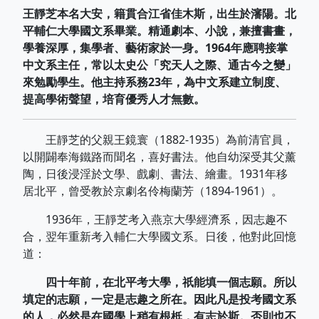
王靜芝本名大安，籍貫合江省佳木斯，出生於瀋陽。北
平輔仁大學國文系畢業。精通劇本、小說，兼擅書畫，
學養深厚，集學者、藝術家於一身。1964年應聘接掌
中文系主任，常以太史公「究天人之際、通古今之變」
來勉勵學生。他主持系務23年，為中文系建立制度、
提高學術聲望，培育優秀人才無數。
王靜芝的父親王鏡寰（1882-1935）為前清官員，
以開闢奉海鐵路而聞名，喜好書法。他自幼深受其父薰
陶，日後浸淫於文學、戲劇、書法、繪畫。1931年移
居北平，曾受教於京劇名伶梅蘭芳（1894-1961）。
1936年，王靜芝考入燕京大學經濟系，因志趣不
合，翌年重新考入輔仁大學國文系。日後，他對此回憶
道：
四十年前，在北平考大學，祇能填一個志願。所以
填定的志願，一定是志趣之所在。因此凡是投考國文系
的人，必然是在國學上稍有根柢，有志於斯。否則也不