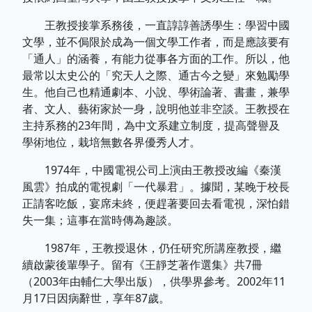
王教授接掌系務後，一直諄諄善誘學生：學習中國
文學，並不侷限於成為一個文學工作者，而是應該要有
「通人」的涵養，有能力從事各方面的工作。所以，他
最常以太史公的「究天人之際、通古今之變」來勉勵學
生。他自己也精通劇本、小說、學術論著、書畫，兼學
者、文人、藝術家於一身，說明他並非空談。王教授在
主持系務的23年間，為中文系建立制度，提高聲譽及
學術地位，栽培無數各界優秀人才。
1974年，中國電視公司上演由王教授改編《秦漢
風雲》拍成的電視劇「一代暴君」。據聞，某晚于校長
正請客吃飯，宴席未終，便趕著要回去看電視，深怕錯
失一集；這事在當時傳為趣談。
1987年，王教授退休，仍任研究所講座教授，繼
續啟蒙後輩學子。留有《王靜芝著作選集》共7冊
（2003年由輔仁大學出版），供學界參考。2002年11
月17日因病辭世，享年87歲。