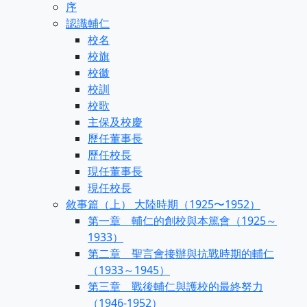
序
認識輔仁
校名
校旗
校徽
校訓
校歌
主保及校慶
歷任董事長
歷任校長
現任董事長
現任校長
敘事篇（上） 大陸時期（1925〜1952）
第一章 輔仁的創校與本篤會（1925～
1933）
第二章 聖言會接辦與抗戰時期的輔仁
（1933～1945）
第三章 戰後輔仁與護校的最終努力
（1946-1952）