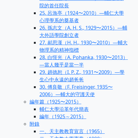
院的首任院長
25. 呂漁亭（1924〜2010）—輔仁大學
心理學系的奠基者
26. 孫志文（A. H. S., 1929〜2015）—輔
大外語學院創立者
27. 郝思漢（H. H., 1930〜2010）—輔大
物理系的精神指標
28. 白恆光（A. Pohanka, 1930〜2013）
—當人幾乎是當一半
29. 趙德恕（I. P. Z., 1931〜2009）—學
生心中永遠的趙爸爸
30. 傅良敬（F. Freisinger, 1935〜
2006）—輔大的守護天使
編年篇（1925〜2015）
輔仁大學沿革年代簡表
編年（1925～2015）
附錄
一、天主教教育宣言（1965）