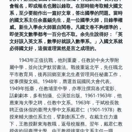
會報名，即或報名也難以錄取。在那時能考取輔大國文
系，至少要能作出一篇好文章，答出國學的問題。當時
的國文系主任余嘉錫先生，是一位國學大師，目錄學權
威。新生入學余大師親自閱卷。凡國文卷不夠標準的，
即使英文數學都考一百分也不取。余先生說得好：「英
文好該入英文系，數學好就該入數學系。」入國文系就
必得國文好，這個道理當然是言之成理的。
1943年正值抗戰，他到重慶，任教於中央大學附
屬中學，並向沈尹默習書法。戰後重返北平，先任職北
平市教育局，後再回鄉至東北生產管理局任秘書工作，
從事撰擬文稿。1948年，膺選首屆國民大會代表。
1949年抵臺，任教埔里中學，亦專注撰寫各式電影、
話劇劇本，多有拍攝、公演並出版。1961-1963年，他
應東海大學之聘，任教中文系。1963年，于斌校長敦
聘正值休假的臺灣大學中文系戴君仁（1901-1978）教
授來輔大擔任系主任，擘劃創系工作。在戴主任力邀
下，王教授辭東海教職，返母校服務。翌年，戴君仁教
授依約回臺灣大學，由王教授接掌中文系主任一職。