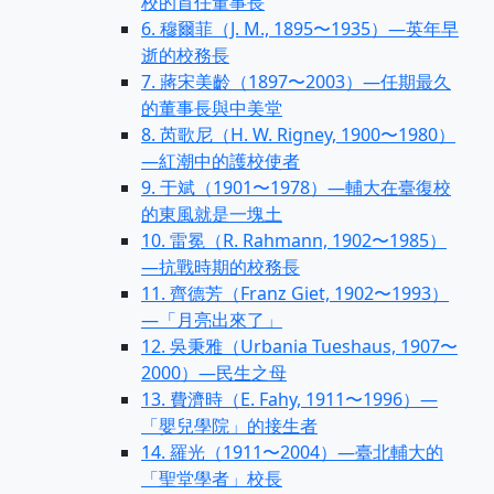
校的首任董事長
6. 穆爾菲（J. M., 1895〜1935）—英年早
逝的校務長
7. 蔣宋美齡（1897〜2003）—任期最久
的董事長與中美堂
8. 芮歌尼（H. W. Rigney, 1900〜1980）
—紅潮中的護校使者
9. 于斌（1901〜1978）—輔大在臺復校
的東風就是一塊土
10. 雷冕（R. Rahmann, 1902〜1985）
—抗戰時期的校務長
11. 齊德芳（Franz Giet, 1902〜1993）
—「月亮出來了」
12. 吳秉雅（Urbania Tueshaus, 1907〜
2000）—民生之母
13. 費濟時（E. Fahy, 1911〜1996）—
「嬰兒學院」的接生者
14. 羅光（1911〜2004）—臺北輔大的
「聖堂學者」校長