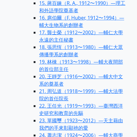
15. 蔣百鍊（R. A., 1912〜1990）—理工
和外語學院奠基者
16. 扈伯爾（F. Huber, 1912〜1994）—
輔大生物系的創辦者
17. 龔士榮（1912〜2002）—輔仁大學
永遠的主任秘書
18. 張思恆（1913〜1980）—輔仁大眾
傳播學系的創辦者
19. 林棟（1913〜1998）—輔大夜間部
的首位部主任
20. 王靜芝（1916〜2002）—輔大中文
系的奠基者
21. 周弘道（1918〜1999）—輔大法學
院的首任院長
22. 王任光（1919〜1993）—臺灣西洋
史研究和教育的先驅
23. 單國璽（1923〜2012）—天主藉由
我們的手來彰顯衪的愛
24. 蕭志潔（1924〜2006）—輔大商學