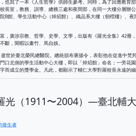
，也寫了一本《人生哲學》供師生參考。同時，為了回應教育部
校長室，教務、訓導、總務三處和夜間部，在同一大樓分層辦公
院B館、學生活動中心（焯炤館）、織品系大樓（朝橒樓）、夜
，廣涉宗教、哲學、史學、文學，出版有《羅光全集》42冊
不斷，閑暇以畫竹、馬自娛。
日，逝世於臺北榮民總醫院。總統頒布褒揚令，表彰他在促進中梵
門口北側的學生活動中心大樓，即以「焯炤館」命名；一旁花園
字而成立的獎學金。凡此，都顯示了輔仁大學對羅校長永遠的緬
or 14. 羅光（1911〜2004）—臺北輔
」的接生者