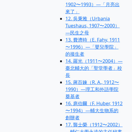
1902〜1993）—「月亮出
來了」
12. 吳秉雅（Urbania
Tueshaus, 1907〜2000）
—民生之母
13. 費濟時（E. Fahy, 1911
〜1996）—「嬰兒學院」
的接生者
14. 羅光（1911〜2004）—
臺北輔大的「聖堂學者」校
長
15. 蔣百鍊（R. A., 1912〜
1990）—理工和外語學院
奠基者
16. 扈伯爾（F. Huber, 1912
〜1994）—輔大生物系的
創辦者
17. 龔士榮（1912〜2002）
—輔仁大學永遠的主任秘書