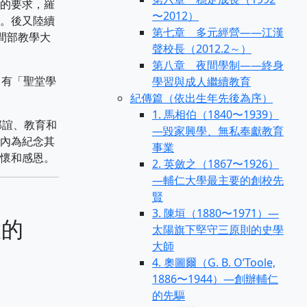
的要求，羅
〜2012）
。後又陸續
第七章 多元經營——江漢
間部教學大
聲校長（2012.2～）
第八章 夜間學制——終身
，有「聖堂學
學習與成人繼續教育
紀傳篇（依出生年先後為序）
1. 馬相伯（1840〜1939）
邦誼、教育和
—毀家興學、無私奉獻教育
內為紀念其
事業
懷和感恩。
2. 英斂之（1867〜1926）
—輔仁大學最主要的創校先
賢
3. 陳垣（1880〜1971）—
大的
太陽旗下堅守三原則的史學
大師
4. 奧圖爾（G. B. O’Toole,
1886〜1944）—創辦輔仁
的先驅