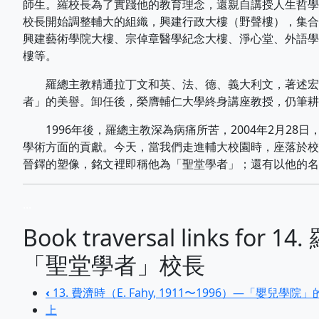
師生。羅校長為了實踐他的教育理念，還親自講授人生哲學
校長開始調整輔大的組織，興建行政大樓（野聲樓），集合
興建藝術學院大樓、宗倬章醫學紀念大樓、淨心堂、外語學
樓等。
羅總主教精通拉丁文和英、法、德、義大利文，著述宏富
者」的美譽。卸任後，榮膺輔仁大學終身講座教授，仍筆耕
1996年後，羅總主教深為病痛所苦，2004年2月28
學術方面的貢獻。今天，當我們走進輔大校園時，座落於校
晉鐸的塑像，銘文裡即稱他為「聖堂學者」；還有以他的名
...
Book traversal links f
「聖堂學者」校長
‹
13. 費濟時（E. Fahy, 1911〜1996）—「嬰兒學院
上