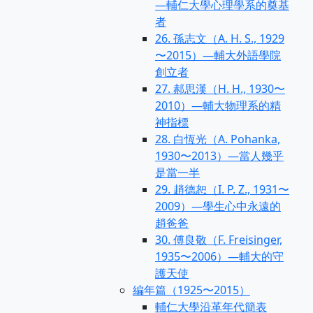
—輔仁大學心理學系的奠基
者
26. 孫志文（A. H. S., 1929
〜2015）—輔大外語學院
創立者
27. 郝思漢（H. H., 1930〜
2010）—輔大物理系的精
神指標
28. 白恆光（A. Pohanka,
1930〜2013）—當人幾乎
是當一半
29. 趙德恕（I. P. Z., 1931〜
2009）—學生心中永遠的
趙爸爸
30. 傅良敬（F. Freisinger,
1935〜2006）—輔大的守
護天使
編年篇（1925〜2015）
輔仁大學沿革年代簡表