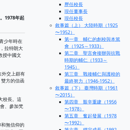
歷任校長
現任董事長
1978年起
現任校長
敘事篇（上） 大陸時期（1925
〜1952）
第一章 輔仁的創校與本篤
，青少年時在
會（1925～1933）
學位，拉特朗大
第二章 聖言會接辦與抗戰
學教授中國文
時期的輔仁（1933～
1945）
在外交上頗有
第三章 戰後輔仁與護校的
，雙方的信函
最終努力（1946-1952）
敘事篇（下） 臺灣時期（1961
〜2015）
大校長。這
第四章 艱辛重建（1956
會、參加梵
〜1978）
第五章 奮起發展（1978
〜1992）
仰和無信仰的
第六章 穩定成長（1992