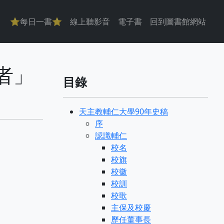
主導覽
⭐每日一書⭐
線上聽影音
電子書
回到圖書館網站
學者」
目錄
天主教輔仁大學90年史稿
序
認識輔仁
校名
校旗
校徽
校訓
校歌
主保及校慶
歷任董事長