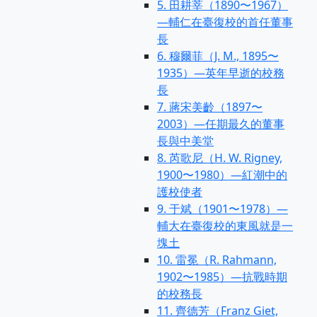
5. 田耕莘（1890〜1967）
—輔仁在臺復校的首任董事
長
6. 穆爾菲（J. M., 1895〜
1935）—英年早逝的校務
長
7. 蔣宋美齡（1897〜
2003）—任期最久的董事
長與中美堂
8. 芮歌尼（H. W. Rigney,
1900〜1980）—紅潮中的
護校使者
9. 于斌（1901〜1978）—
輔大在臺復校的東風就是一
塊土
10. 雷冕（R. Rahmann,
1902〜1985）—抗戰時期
的校務長
11. 齊德芳（Franz Giet,