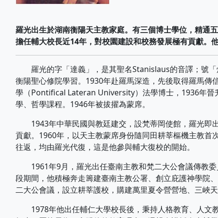
羅光出生於湖南衡陽天主教家庭。有三個博士學位，精通五
擔任輔大校長近14年，對校園建設和校務發展極有貢獻。
羅光的字「達義」，是其聖名Stanislaus的音譯；
衡陽聖心修院學習。1930年赴羅馬深造，先後取得羅馬傳信大學（Po
學（Pontifical Lateran University）法
學、哲學課程。1946年被拔擢為蒙席。
1943年中華民國與教廷建交，設梵蒂岡使館，羅光即出
貢獻。1960年，以天主教蒙席身份隨同田耕莘樞機主教
往返，均由羅光代復，這是他參與輔大復校的開始。
1961年9月，羅光出任臺南主教和梵二大公會議傳教委員
段期間，他積極奔走籌建臺南主教公署、創立庇護神學院、
二大公會議，設立耕莘護校，購建萬里夏令營營地、三峽天
1978年他出任輔仁大學校長後，秉持人格教育、人文