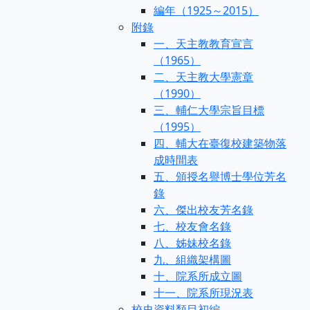
編年（1925～2015）
附錄
一、天主教教育宣言
（1965）
二、天主教大學憲章
（1990）
三、輔仁大學宗旨目標
（1995）
四、輔大在臺復校建築物落
成時間表
五、頒授名譽博士學位芳名
錄
六、傑出校友芳名錄
七、校友會名錄
八、姊妹校名錄
九、組織架構圖
十、院系所成立圖
十一、院系所現況表
校史資料類目初編