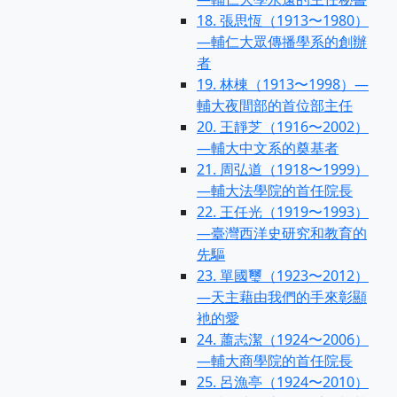
18. 張思恆（1913〜1980）
—輔仁大眾傳播學系的創辦
者
19. 林棟（1913〜1998）—
輔大夜間部的首位部主任
20. 王靜芝（1916〜2002）
—輔大中文系的奠基者
21. 周弘道（1918〜1999）
—輔大法學院的首任院長
22. 王任光（1919〜1993）
—臺灣西洋史研究和教育的
先驅
23. 單國璽（1923〜2012）
—天主藉由我們的手來彰顯
衪的愛
24. 蕭志潔（1924〜2006）
—輔大商學院的首任院長
25. 呂漁亭（1924〜2010）