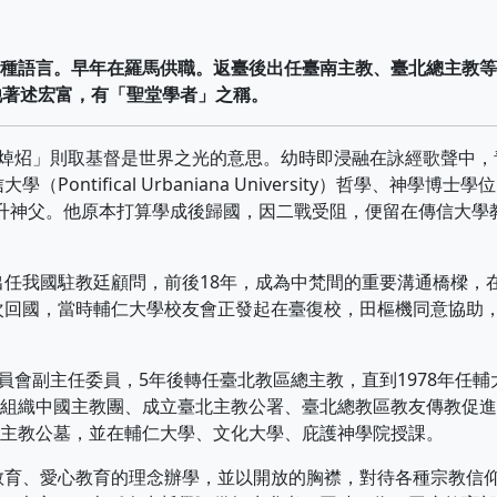
種語言。早年在羅馬供職。返臺後出任臺南主教、臺北總主教等。
他著述宏富，有「聖堂學者」之稱。
號「焯炤」則取基督是世界之光的意思。幼時即浸融在詠經歌聲中
ntifical Urbaniana University）哲學、神學博士
學博士，1936年晉升神父。他原本打算學成後歸國，因二戰受阻，便留在傳信大
任我國駐教廷顧問，前後18年，成為中梵間的重要溝通橋樑，
首次回國，當時輔仁大學校友會正發起在臺復校，田樞機同意協助
會副主任委員，5年後轉任臺北教區總主教，直到1978年任輔
組織中國主教團、成立臺北主教公署、臺北總教區教友傳教促進
主教公墓，並在輔仁大學、文化大學、庇護神學院授課。
教育、愛心教育的理念辦學，並以開放的胸襟，對待各種宗教信