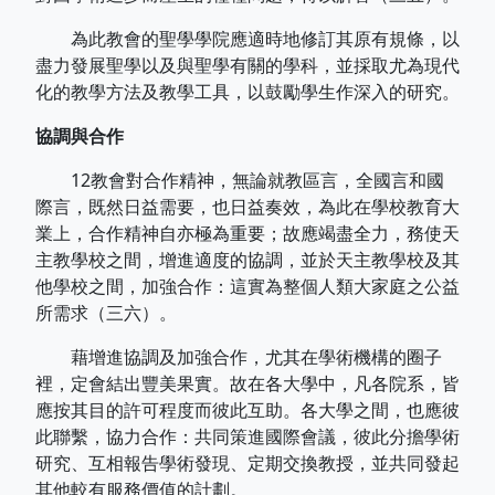
為此教會的聖學學院應適時地修訂其原有規條，以
盡力發展聖學以及與聖學有關的學科，並採取尤為現代
化的教學方法及教學工具，以鼓勵學生作深入的研究。
協調與合作
12教會對合作精神，無論就教區言，全國言和國
際言，既然日益需要，也日益奏效，為此在學校教育大
業上，合作精神自亦極為重要；故應竭盡全力，務使天
主教學校之間，增進適度的協調，並於天主教學校及其
他學校之間，加強合作：這實為整個人類大家庭之公益
所需求（三六）。
藉增進協調及加強合作，尤其在學術機構的圈子
裡，定會結出豐美果實。故在各大學中，凡各院系，皆
應按其目的許可程度而彼此互助。各大學之間，也應彼
此聯繫，協力合作：共同策進國際會議，彼此分擔學術
研究、互相報告學術發現、定期交換教授，並共同發起
其他較有服務價值的計劃。