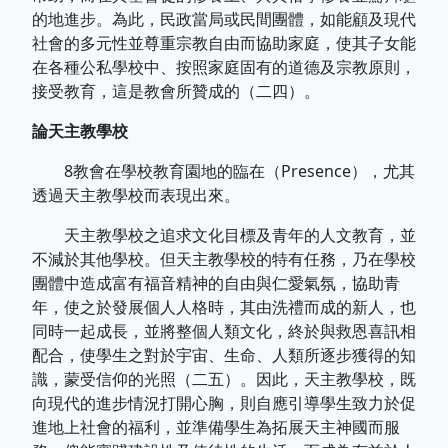
的地進步。為此，民政當局或民間團體，如能顧及現代
社會的多元性並尊重宗教自由而協助家庭，使其子女能
在各種公私學校中、按照家庭固有的道德及宗教原則，
接受教育，這是教會所贊成的（二四）。
論天主教學校
8教會在學校教育園地的臨在（Presence），尤其
透過天主教學校而表現出來。
天主教學校之追求文化目標及青年的人文教育，並
不減於其他學校。但天主教學校的特有任務，乃在學校
團體中造成富有福音精神的自由與仁愛氣氛，協助青
年，使之於發展個人人格時，其由洗禮而成的新人，也
同時一起成長，並將整個人類文化，終於與救恩喜訊相
配合，使學生之對於宇宙、生命、人類所逐步獲得的知
識，蒙受信仰的光照（二五）。因此，天主教學校，既
向現代的進步情況打開心胸，則自應引導學生致力於促
進地上社會的福利，並準備學生為拓展天主神國而服