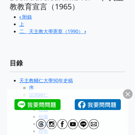
教教育宣言（1965）
‹
附錄
上
二、天主教大學憲章（1990）
›
目錄
天主教輔仁大學90年史稿
序
認識輔仁
校名
校旗
校徽
校訓
校歌