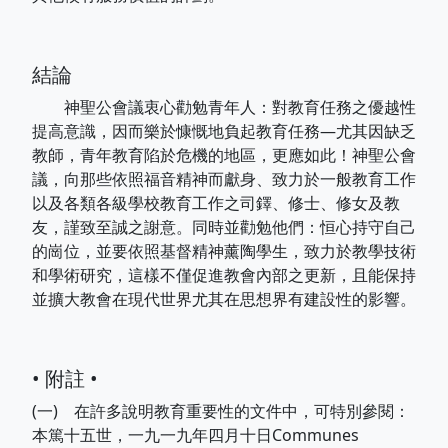
結論
神聖公會議衷心勸勉青年人：對教育任務之優越性
提高意識，因而樂於慷慨地負起教育任務—尤其因缺乏
教師，青年教育陷於危機的地區，更應如此！神聖公會
議，向那些依照福音精神而獻身、致力於一般教育工作
以及各類各級學校教育工作之司鐸、修士、修女及教
友，謹致至誠之謝意。同時並勸勉他們：恒心持守自己
的崗位，並要依照基督精神薰陶學生，致力於教學技術
和學術研究，這樣不僅促進教會內部之更新，且能保持
並擴大教會在現代世界尤其在思想界有建設性的影響。
• 附註 •
(一) 在許多說明教育重要性的文件中，可特別參閱：
本篤十五世，一九一九年四月十日Communes