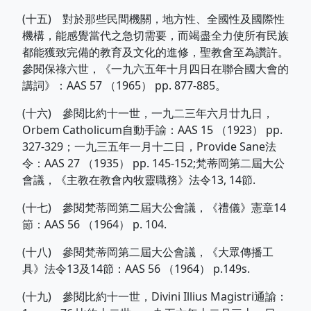
(十五) 對於那些民間機關，地方性、全國性及國際性
機構，能感覺當代之急切需要，而竭盡全力使所有民族
都能獲致完備的教育及文化的進修，聖教會至為讚許。
參閱保祿六世，《一九六五年十月四日在聯合國大會的
講詞》：AAS 57 （1965） pp. 877-885。
(十六) 參閱比約十一世，一九二三年六月廿九日，
Orbem Catholicum自動手諭：AAS 15 （1923） pp.
327-329；一九三五年一月十二日，Provide Sane法
令：AAS 27 （1935） pp. 145-152;梵蒂岡第二屆大公
會議，《主教在教會內牧靈職務》法令13, 14節.
(十七) 參閱梵蒂岡第二屆大公會議，《禮儀》憲章14
節：AAS 56 （1964） p. 104.
(十八) 參閱梵蒂岡第二屆大公會議，《大眾傳播工
具》法令13及14節：AAS 56 （1964） p.149s.
(十九) 參閱比約十一世，Divini Illius Magistri通諭：