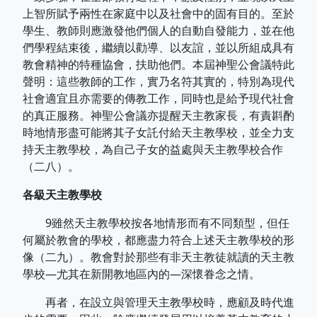
上智所賦予兩性在家庭中以及社會中的固有目的。至於
學生、教師則應激發他們個人的自動自發能力，並在他
們學程結束後，繼續以勸導、以友誼，並以所組成具有
教會精神的特種協會，扶助他們。本屆神聖公會議特此
聲明：這些教師的工作，實乃名符其實的，特別為現代
社會適宜且亦需要的傳教工作，同時也是給予現代社會
的真正服務。神聖公會議亦提醒天主教家長，有責斟酌
時地情形盡可能將其子女託付給天主教學校，並全力支
持天主教學校，為自己子女的益處與天主教學校合作
（二八）。
各級天主教學校
9雖然天主教學校按各地情形而有不同類型，但任
何屬於教會的學校，都應盡力符合上述天主教學校的形
像（二九）。教會對於那些有非天主教徒就讀的天主教
學校—尤其在新開教地區內的—深懷眷念之情。
再者，在設立與管理天主教學校時，應顧及時代進