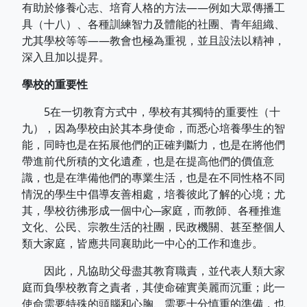
有助於修養心志、培育人格的方法——例如大眾傳播工
具（十八）、各種訓練智力及體能的社團、青年組織、
尤其學校等等——教會也極為重視，並且設法以精神，
深入且加以提昇。
學校的重要性
5在一切教育方式中，學校有其獨特的重要性（十
九），因為學校由於其本身使命，而悉心培養學生的智
能，同時也是在拓展他們的正確判斷力，也是在將他們
帶進前代所積的文化遺產，也是在提高他們的價值意
識，也是在準備他們的專業生活，也是在不同性格不同
情況的學生中倡導友善相處，培養彼此了解的心境；尤
其，學校彷彿形成一個中心─家庭，而教師、各種推進
文化、公民、宗教生活的社團，民政機關、甚至整個人
類大家庭，皆應共同襄助此一中心的工作和進步。
因此，凡協助父母盡其教育職責，並代表人類大家
庭而負學校教育之責者，其使命確實美麗而沉重；此一
使命需要特殊的頭腦和心胸、需要十分慎重的準備，也