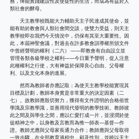
務，俾能實踐建設性及使徒性的生活，而成為有益於人
類社會的酵母。
天主教學校既能大力輔助天主子民達成其使命，並
能有助於教會與人類社會間交談，使雙力受益，則天主
教學校即在我們今天情況中，仍保有其至大重要性。因
此，本屆神聖會議，對過去在許多教會訓導權所頒文件
中曾經聲明的權利（二六） ——即教會有自由設立並
管理各類各級學校之權利——今日重予聲明，促人注意
此種權利之行使，大有裨益於保障良心自由、父母權
利、以及文化本身的進展。
然而為教師者亦應記取：為使天主教學校能實現其
目標及計劃，教師本身實是非常重大的決定因素（二
七）。故教師應殷切努力，獲得有文件證明的合格俗世
學識及宗教學識，並善用現代發明的教學技術。教師彼
此之間及與學生之間，應以仁愛打成一片，並浸潤於使
徒精神之中，以身教及言教而為惟一師表—基督—作
證。教師尤應與父母家長通力合作；教師應與父母取得
一致步驟，在全部教育過程中，顧及性別，並曉以天主