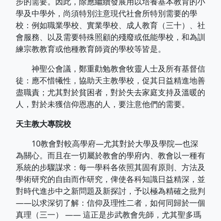
步的需要。因此，除應繼續發展用以培養基本教育的小
學及中學外，尚須特別注意現代社會所特別需要的學
校：例如職業學校、實業學校、成人教育（三十）、社
會服務、以及需要特殊照顧的殘廢或低能學校，和為訓
練宗教教育或他種教育師資的學校等皆是。
神聖公會議，鄭重勸勉教會牧靈人士及所有基督信
徒：應不惜犧性，協助天主教學校，促其日益精進地善
盡職責；尤其對於貧困者，對於失去家庭支持及溫暖的
人，對於未獲信仰恩惠的人，要注意他們的需要。
天主教大專院校
10教會對較高學府—尤其對於大學及學院—也深
為關心。而且在一切屬於教會的學府內、教會以一種有
系統的步驟謀求：每一學科各依照其固有原則、方法及
學術研究的自由而作研究，俾使各科知識日益精深，並
對時代進步中之新問題及新探討，予以極為精確之批判
——以求深切了解：信仰及理性二者，如何同歸於一個
真理（三一） —— 這正是步武教會先師，尤其聖多瑪