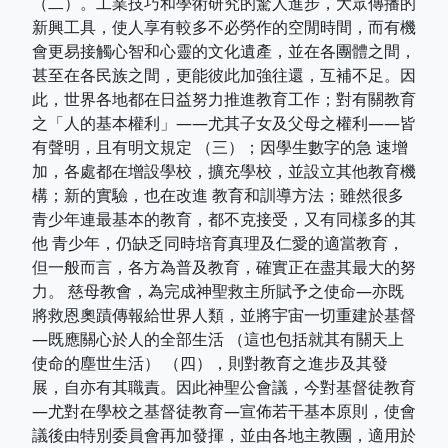
（二）。工業技巧和學術研究的驚人進步，大眾傳播的
新興工具，使人享有較多不必勞作的空閒時間，而有機
會更易接觸心智和心靈的文化遺產，並在各團體之間，
甚至在各民族之間，更能彼此加強往還，互補不足。因
此，世界各地都在日益努力推進教育工作；對有關教育
之「人的基本權利」——尤其子女及父母之權利——皆
有聲明，且有明文規定 （三）；因學生數字的急 速增
加，各處都在增設學校，擴充學校，並設立其他教育機
構；新的實驗，也在改進 教育和訓導方法；雖然很多
青少年連最基本的教育，都不克接受，又有同樣多的其
他 青少年，仍缺乏同時培育真理及仁愛的適當教育，
但一般而言，各方為普及教育，確實正在盡其最大的努
力。 慈母教會，為完成神聖救主所賦予之使命—亦既
將救恩奧蹟傳報給世界人類，並將宇宙一切重建於基督
—既應關心於人的全部生活 （這也包括就其有關天上
使命的塵世生活） （四），則對教育之進步及其發
展，自亦有其職責。因此神聖公會議，今對基督徒教育
—尤對在學校之基督徒教育—宣佈若干基本原則，使會
議後由特別委員會再加發揮，並由各地主教團，適用於