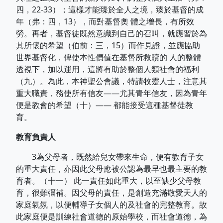
四，22-33）；這樣才能臻於全人之境，臻於基督的成
年（弗：四，13），而對基督奧 體之增長，有所效
勞。再者，基督徒既然意識到自己的召叫，就應習於為
其所懷的希望（伯前：三，15）而作見證，並應協助
世界基督化，俾使本性價值在基督所救贖的 人的整體
透視下，加以運用，這將有助於整個人類社會的福利
（九）。為此，本神聖公會議，特請牧靈人士，注意其
重大職責，務使所有信友——尤其青年信友，因為青年
便是教會的希望（十）—— 都能接受這種基督徒教
育。
教育負責人
3為父母者，既然給兒女帶來生命，便有教育子女
的重大責任，亦因此父母應被公認為最早也最主要的教
育者。（十一） 此一責任如此重大，以至缺少父母教
育，很難彌補。因父母的責任，是創造充滿敬愛天人的
家庭氣氛，以便輔導子女個人的及社會的完整教育。故
此家庭便是訓練社會道德的原始學校，而社會道德，為