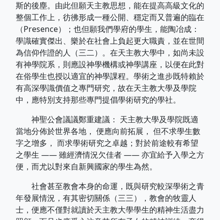
斯的後塵。由此但願天主教思想，能在提高高級文化的
整個工作上，彷彿形成一種公開、穩定而又普遍的臨在
（Presence）；也但願我們學府的學生，能陶冶成：
學識確實傑出、樂於在社會上負起更大職責，並在世間
為信仰作證的人（三二）。在天主教大學中，如尚未設
有神學院系，則應設神學機構或神學講座，以便在此對
在俗學生也授以適宜的神學課程。學術之進步既特賴於
有高深學識價值之專門研究，故在天主教大學及學院
中，應特別支持那些專門提倡學術研究的學社。
神聖公會議議鄭重建議： 天主教大學及學院既適
當地分佈於世界各地， 便應向前拓展， 但不求學生數
字之增多， 而求學術研究之卓越；對於前途較有希望
之學生 —— 雖經濟情況欠佳者 —— 亦宜給予入學之方
便，而尤以對來自新興國家的學生為然。
社會甚至教會本身的命運，既與研究較深學術之青
年發展情況，有其密切關係（三三），教會的牧靈人
士，便應不僅對就讀於天主教大學學生的精神生活盡力