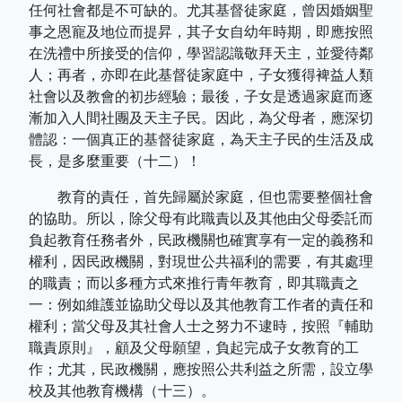
任何社會都是不可缺的。尤其基督徒家庭，曾因婚姻聖
事之恩寵及地位而提昇，其子女自幼年時期，即應按照
在洗禮中所接受的信仰，學習認識敬拜天主，並愛待鄰
人；再者，亦即在此基督徒家庭中，子女獲得裨益人類
社會以及教會的初步經驗；最後，子女是透過家庭而逐
漸加入人間社團及天主子民。因此，為父母者，應深切
體認：一個真正的基督徒家庭，為天主子民的生活及成
長，是多麼重要（十二）！
教育的責任，首先歸屬於家庭，但也需要整個社會
的協助。所以，除父母有此職責以及其他由父母委託而
負起教育任務者外，民政機關也確實享有一定的義務和
權利，因民政機關，對現世公共福利的需要，有其處理
的職責；而以多種方式來推行青年教育，即其職責之
一：例如維護並協助父母以及其他教育工作者的責任和
權利；當父母及其社會人士之努力不逮時，按照『輔助
職責原則』，顧及父母願望，負起完成子女教育的工
作；尤其，民政機關，應按照公共利益之所需，設立學
校及其他教育機構（十三）。