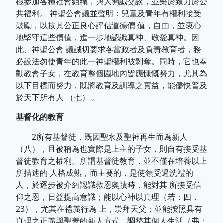
極參加各種社會組織，與人開誠交談，並樂於致力於公
共福利。 神聖公會議並聲明：兒童及青年有權利接受
鼓勵，以按其公正良心評估道德價 值，自由，並衷心
地堅守這些價值，進一步地認識真神、敬愛真神。因
此、神聖公會 議誠切要求各當政者及負責教育者，務
必設法勿使青年的此一神聖權利被剝奪。同時，它也奉
勸教會子女，在教育整個園地內皆應慷慨努力，尤其為
以下目標而努力，既將教育及訓導之實益，能儘快普及
於天下所有人 （七） 。
基督化的教育
2所有基督徒，既因聖水及聖神再生而為新人
（八），且被稱為也實際是上主的子女，則自有接受基
督徒教育之權利。所謂基督徒教育，並不僅在培養以上
所描述的 人格成熟，而主要的，是使領受過洗禮的
人，於逐步被介紹認識救恩奧蹟時，能對其 所接受信
仰之恩，日益提高意識；能以心神以真理（若：四，
23），尤其在禮義行為 上，崇拜天父；並能按照具有
真理之正義與聖善的新人方式，調整其個人生活（弗：