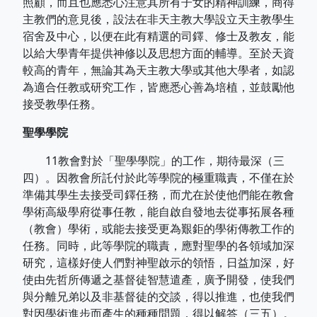
照顧，而且也應悉心注意其所有子女的精神訓練，商得
主教們的意見後，設法在非天主教大學設立天主教學生
宿舍及中心，以便在此有精選的司鐸、修士及教友，能
以給大學青年提供神修以及思想方面的輔導。至於天資
較高的青年，無論其為天主教大學或其他大學者，如認
為適合任教或研究工作，皆應悉心善為培植，並鼓勵他
接受教學任務。
聖學學院
11教會對於「聖學學院」的工作，期待最深（三
四）。因教會所託付於此等學院的極重職責，不僅在於
準備其學生去接受司鐸任務，而尤在於使他們能在教會
學術高級學府從事任教，能自啟自發地去從事拓展各種
（教會）學術，或能去接受更為艱鉅的學術傳教工作的
任務。同時，此等學院的職責，應對聖學的各領域加深
研究，這樣好使人們對神聖啟示的領悟，日益加深，好
使由先哲所傳遞之基督徒智慧遣產，廣予開發，使我們
與分離兄弟以及非基督徒的交談，得以推進，也使我們
對因學術進步而產生的種種問題，得以解答（三五）。