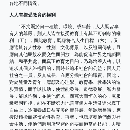
各地不同情況。
人人有接受教育的權利
1不拘屬於何一種族、環境、或年齡，人人既皆享
有人的尊嚴，則人人皆在接受教育上有其不可剝奪的權
利 （五）；而此教育，既應符合人生目標 （六），又
應適於各人性格、性別、文化背景、以及祖國傳統，且
應向其他民族友愛交往而開放，為能促進世界之精誠團
結、和平共處。而真正教育之目的，乃為培養人格，以
追求其個人終極目的，同時並追求社會的公益；因人乃
社會之一員，及其成長、亦應分擔社會的職責。因此，
對於兒童及青年，應顧及心理學、教育學、教學法的進
步實情，而予以扶助，使體能發展、道德發展、智力發
展，能以均衡，並使他們以一顆寬大而恒久的心，克服
種種困難後，能在不斷努力地善度個人生活及追求真正
自由上，逐漸養成日益完美的責任感。年齡增長時，應
授以積極而審慎的性教育。再者，也應培養他們參與社
會生活，使他們應用所學習的必要而適當的技能，去積