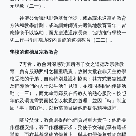
元現象（二一）。
神聖公會議也勸勉基督信徒，或為謀求適當的教育
方法和教學計劃，或為訓練師資去適當地教育青年，皆
應慷慨予以協助，而尤應透過家長會，協助推行學校一
切工作─特別協助校內實施的道德教育（二二）。
學校的道德及宗教教育
7再者，教會因深感對其所有子女之道德及宗教教
育，負有殷勤照料之極重職責，故對大批在非天主教學
校受教的子弟，自應特別愛護和協助：其方式要靠授課
及輔導他們的人士以生活作見證，並賴同學間的使徒活
動（二三），而尤賴司鐸及在俗教友的熱心服務－按照
年齡及環境需要而授之以救恩的道理，並因「時」制宜
因「事」制宜地，以適當節目給他們提供精神滋補。
關於父母，教會則提醒他們負起重大責任：他們要
作種種安排，甚至作種種要求，務使子女確能享有這些
幫助，而在其基督徒的修養上、與其俗學修養並駕齊驅