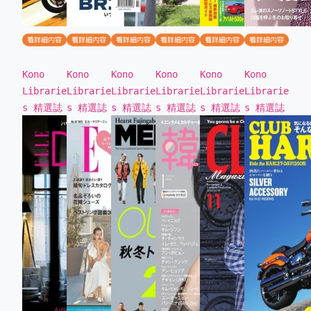
Kono
Kono
Kono
Kono
Kono
Kono
Librarie
Librarie
Librarie
Librarie
Librarie
Librarie
s 精選誌
s 精選誌
s 精選誌
s 精選誌
s 精選誌
s 精選誌