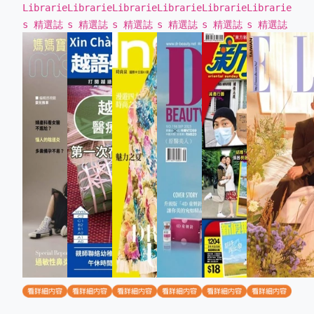
Librarie
Librarie
Librarie
Librarie
Librarie
Librarie
s 精選誌
s 精選誌
s 精選誌
s 精選誌
s 精選誌
s 精選誌