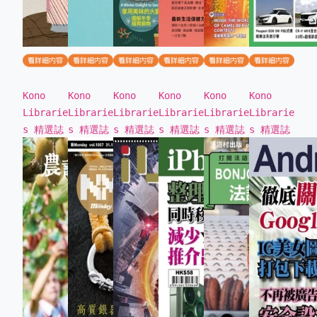
Kono
Kono
Kono
Kono
Kono
Kono
Librarie
Librarie
Librarie
Librarie
Librarie
Librarie
s 精選誌
s 精選誌
s 精選誌
s 精選誌
s 精選誌
s 精選誌