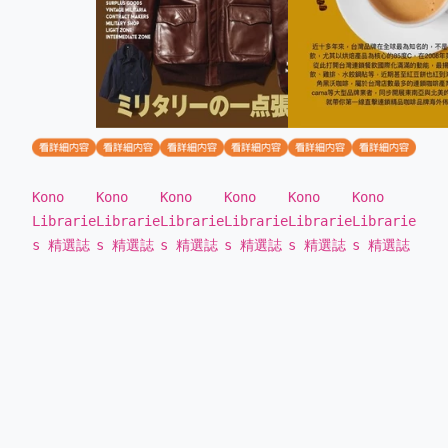
Kono
Kono
Kono
Kono
Kono
Kono
Librarie
Librarie
Librarie
Librarie
Librarie
Librarie
s 精選誌
s 精選誌
s 精選誌
s 精選誌
s 精選誌
s 精選誌