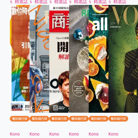
s 精選誌
s 精選誌
s 精選誌
s 精選誌
s 精選誌
s 精選誌
Kono
Kono
Kono
Kono
Kono
Kono