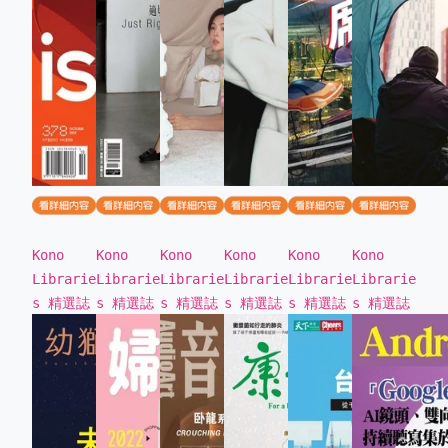
Kono
Kono
Kono
Kono
Kono
Kono
Librarie
Librarie
Librarie
Librarie
Librarie
Librarie
s 精選誌
s 精選誌
s 精選誌
s 精選誌
s 精選誌
s 精選誌