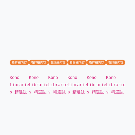
Kono
Kono
Kono
Kono
Kono
Kono
Librarie
Librarie
Librarie
Librarie
Librarie
Librarie
s 精選誌
s 精選誌
s 精選誌
s 精選誌
s 精選誌
s 精選誌