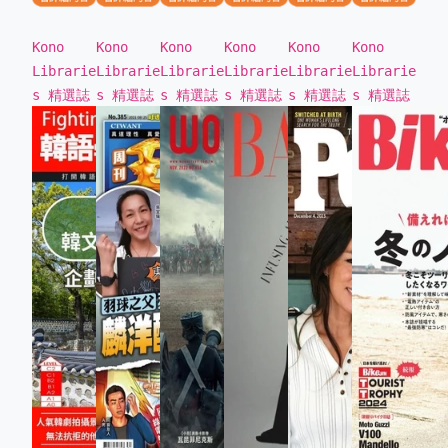
Kono
Kono
Kono
Kono
Kono
Kono
Librarie
Librarie
Librarie
Librarie
Librarie
Librarie
s 精選誌
s 精選誌
s 精選誌
s 精選誌
s 精選誌
s 精選誌