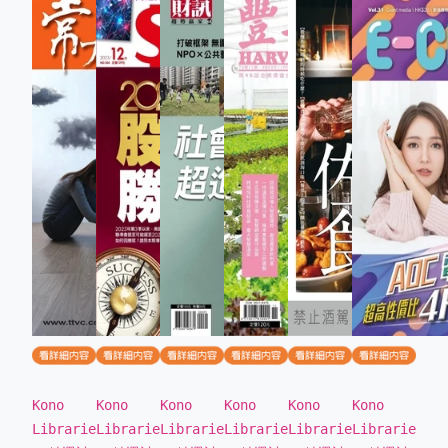
Kono
Kono
Kono
Kono
Kono
Kono
Librarie
Librarie
Librarie
Librarie
Librarie
Librarie