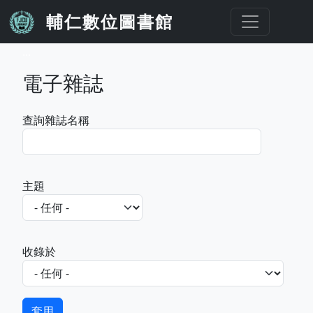
移至主內容
輔仁數位圖書館
...
電子雜誌
查詢雜誌名稱
主題
收錄於