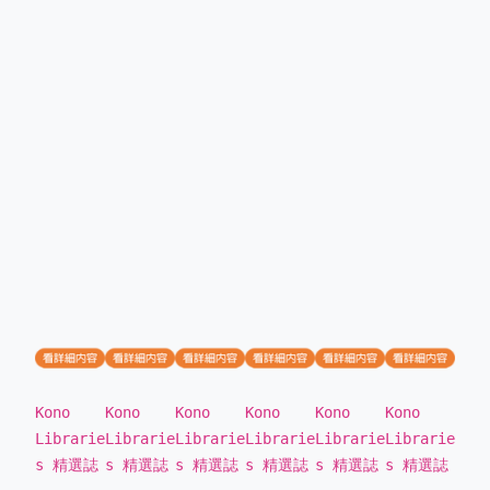
Kono
Kono
Kono
Kono
Kono
Kono
Librarie
Librarie
Librarie
Librarie
Librarie
Librarie
s 精選誌
s 精選誌
s 精選誌
s 精選誌
s 精選誌
s 精選誌