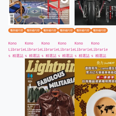
Kono
Kono
Kono
Kono
Kono
Kono
Librarie
Librarie
Librarie
Librarie
Librarie
Librarie
s 精選誌
s 精選誌
s 精選誌
s 精選誌
s 精選誌
s 精選誌