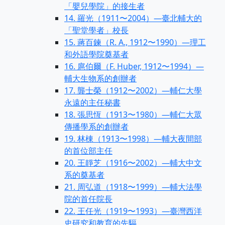
「嬰兒學院」的接生者
14. 羅光（1911〜2004）—臺北輔大的
「聖堂學者」校長
15. 蔣百鍊（R. A., 1912〜1990）—理工
和外語學院奠基者
16. 扈伯爾（F. Huber, 1912〜1994）—
輔大生物系的創辦者
17. 龔士榮（1912〜2002）—輔仁大學
永遠的主任秘書
18. 張思恆（1913〜1980）—輔仁大眾
傳播學系的創辦者
19. 林棟（1913〜1998）—輔大夜間部
的首位部主任
20. 王靜芝（1916〜2002）—輔大中文
系的奠基者
21. 周弘道（1918〜1999）—輔大法學
院的首任院長
22. 王任光（1919〜1993）—臺灣西洋
史研究和教育的先驅