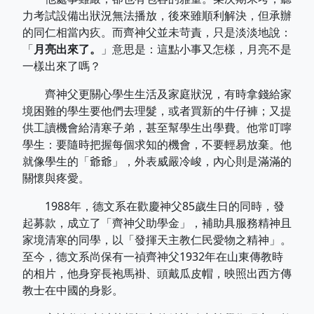
力考試設備出狀況無法播放，後來雖順利解決，但承辦
的同仁相當內疚。而齊神父並未苛責，只是淡淡地說：
「
月亮出來了。
」意思是：這點小事又怎樣，月亮不是
一樣出來了嗎？
齊神父更關心學生生活及家庭狀況，有時拿錢給家
境困難的學生要他們去理髮，或者買新的牛仔褲；又提
供工讀機會給清寒子弟，甚至幫學生出學費。他常叮嚀
學生：要隨時把握每個求知的機會，不要輕易放棄。他
就像學生的「爺爺」，外表威嚴冷峻，內心則是滿滿的
關懷與疼愛。
1988年，德文系在歡慶神父85歲生日的同時，發
起募款，成立了「齊神父助學金」，補助具服務精神且
家境清寒的同學，以「發揮天主教仁民愛物之精神」。
至今，德文系尚保有一禎齊神父1932年在山東傳教時
的相片，他身穿長袍馬褂、頭戴瓜皮帽，映照出西方傳
教士在中國的身影。