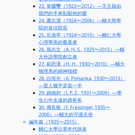
23. 單國璽（1923〜2012）—天主藉由
我們的手來彰顯衪的愛
24. 蕭志潔（1924〜2006）—輔大商學
院的首任院長
25. 呂漁亭（1924〜2010）—輔仁大學
心理學系的奠基者
26. 孫志文（A. H. S., 1929〜2015）—輔
大外語學院創立者
27. 郝思漢（H. H., 1930〜2010）—輔大
物理系的精神指標
28. 白恆光（A. Pohanka, 1930〜2013）
—當人幾乎是當一半
29. 趙德恕（I. P. Z., 1931〜2009）—學
生心中永遠的趙爸爸
30. 傅良敬（F. Freisinger, 1935〜
2006）—輔大的守護天使
編年篇（1925〜2015）
輔仁大學沿革年代簡表