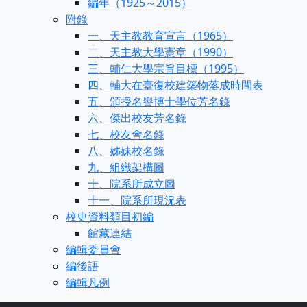
編年（1925～2015）
附錄
一、天主教教育宣言（1965）
二、天主教大學憲章（1990）
三、輔仁大學宗旨目標（1995）
四、輔大在臺復校建築物落成時間表
五、頒授名譽博士學位芳名錄
六、傑出校友芳名錄
七、校友會名錄
八、姊妹校名錄
九、組織架構圖
十、院系所成立圖
十一、院系所現況表
校史資料類目初編
館藏連結
編輯委員會
編後語
編輯凡例