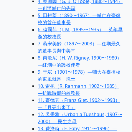
4. 奧圖爾（G. B. O’Toole, 1886〜1944）
—創辦輔仁的先驅
5. 田耕莘（1890〜1967）—輔仁在臺復
校的首任董事長
6. 穆爾菲（J. M., 1895〜1935）—英年早
逝的校務長
7. 蔣宋美齡（1897〜2003）—任期最久
的董事長與中美堂
8. 芮歌尼（H. W. Rigney, 1900〜1980）
—紅潮中的護校使者
9. 于斌（1901〜1978）—輔大在臺復校
的東風就是一塊土
10. 雷冕（R. Rahmann, 1902〜1985）
—抗戰時期的校務長
11. 齊德芳（Franz Giet, 1902〜1993）
—「月亮出來了」
12. 吳秉雅（Urbania Tueshaus, 1907〜
2000）—民生之母
13. 費濟時（E. Fahy, 1911〜1996）—