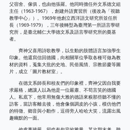
父宿舍、傢俱，也由他張羅。他同時擔任外文系德文組
主任（1963-1967），創建外語實習所（後改為「視聽
教學中心」）。1969年他創立西洋語文研究所並任所
長（1969-1979），三年後轉型為臺灣第一所語言學研
究所，是臺北輔仁大學德文系及語言學研究所的奠基
者。
齊神父喜用詩歌教學，以生動的肢體語言加強學生
印象。他還寫信回德國，向相關單位爭取各種可做為教
材的資料，蒐集大批的史地、民俗風情、宗教節慶等圖
片，成立「圖片教材室」。
在德文系師長和校友們的印象裡，齊神父因自我要
求嚴格，總讓人以為他是一位嚴肅、不苟言笑的德國
人。私底下，他常用無傷大雅的德語來糗那些聽不懂的
訪客，當訪客離去後，他會像個調皮的小孩，模仿他們
的特徵、鄉音與小動作，逗得旁人哈哈大笑，流露出風
趣幽默的一面。
他處事雖嚴，卻也有包容的雅量。某次期末考，聽