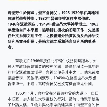
齊德芳生於德國，聖言會神父，1923-1930年在奧地利
攻讀哲學與神學，1930年晉鐸後被派往中國傳教。
1946年返歐深造，1949年獲波昂大學神學博士。1963
年應邀自日本來臺，協助輔仁復校的初期工作，先是擔
任外文系德文組主任，之後創建外語實習所及西洋語文
研究所並任所長，是輔大德文系和語言研究所的奠基
者。
芮歌尼在1946年接任北平輔仁校務長時認為，欠
缺天主教師資是重要的校務問題。於是他派遣一批年輕
的神父返歐修讀漢學，齊神父便是其中之一。他先後攻
讀語音學、民族學與漢學，1949年在德國波昂大學獲
哲學博士。不過，當時齊神父已沒有機會重返中國。
1963年1月，齊神父在蔣百鍊神父的力邀下，自日
本抵臺，加入輔仁大學復校的行列。當時，他親手繪製
了外語大樓、生物系與化學系的建築圖；而聖言會的神