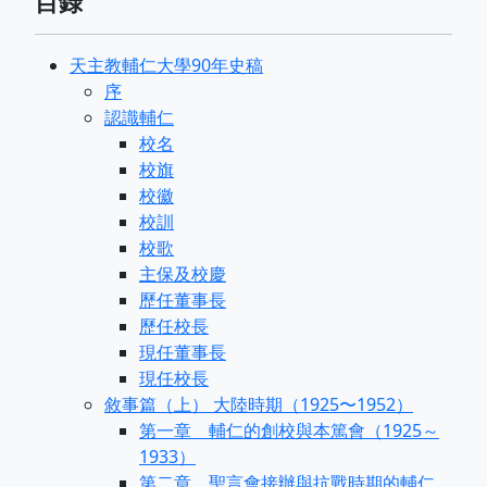
目錄
天主教輔仁大學90年史稿
序
認識輔仁
校名
校旗
校徽
校訓
校歌
主保及校慶
歷任董事長
歷任校長
現任董事長
現任校長
敘事篇（上） 大陸時期（1925〜1952）
第一章 輔仁的創校與本篤會（1925～
1933）
第二章 聖言會接辦與抗戰時期的輔仁