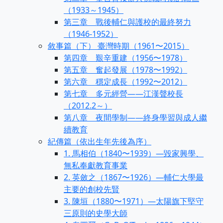
（1933～1945）
第三章 戰後輔仁與護校的最終努力
（1946-1952）
敘事篇（下） 臺灣時期（1961〜2015）
第四章 艱辛重建（1956〜1978）
第五章 奮起發展（1978〜1992）
第六章 穩定成長（1992〜2012）
第七章 多元經營——江漢聲校長
（2012.2～）
第八章 夜間學制——終身學習與成人繼
續教育
紀傳篇（依出生年先後為序）
1. 馬相伯（1840〜1939）—毀家興學、
無私奉獻教育事業
2. 英斂之（1867〜1926）—輔仁大學最
主要的創校先賢
3. 陳垣（1880〜1971）—太陽旗下堅守
三原則的史學大師