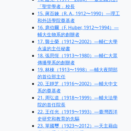
「聖堂學者」校長
15. 蔣百鍊（R. A., 1912〜1990）—理工
和外語學院奠基者
16. 扈伯爾（F. Huber, 1912〜1994）—
輔大生物系的創辦者
17. 龔士榮（1912〜2002）—輔仁大學
永遠的主任秘書
18. 張思恆（1913〜1980）—輔仁大眾
傳播學系的創辦者
19. 林棟（1913〜1998）—輔大夜間部
的首位部主任
20. 王靜芝（1916〜2002）—輔大中文
系的奠基者
21. 周弘道（1918〜1999）—輔大法學
院的首任院長
22. 王任光（1919〜1993）—臺灣西洋
史研究和教育的先驅
23. 單國璽（1923〜2012）—天主藉由