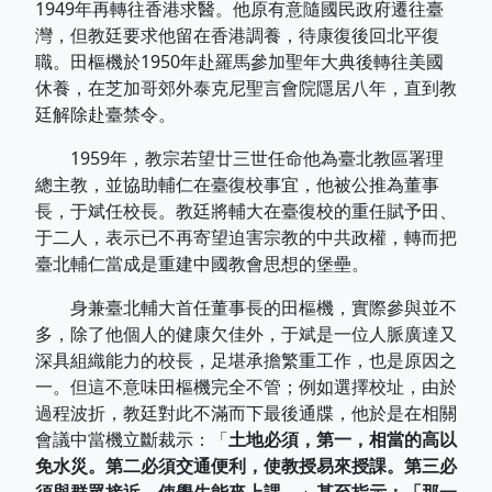
1949年再轉往香港求醫。他原有意隨國民政府遷往臺
灣，但教廷要求他留在香港調養，待康復後回北平復
職。田樞機於1950年赴羅馬參加聖年大典後轉往美國
休養，在芝加哥郊外泰克尼聖言會院隱居八年，直到教
廷解除赴臺禁令。
1959年，教宗若望廿三世任命他為臺北教區署理
總主教，並協助輔仁在臺復校事宜，他被公推為董事
長，于斌任校長。教廷將輔大在臺復校的重任賦予田、
于二人，表示已不再寄望迫害宗教的中共政權，轉而把
臺北輔仁當成是重建中國教會思想的堡壘。
身兼臺北輔大首任董事長的田樞機，實際參與並不
多，除了他個人的健康欠佳外，于斌是一位人脈廣達又
深具組織能力的校長，足堪承擔繁重工作，也是原因之
一。但這不意味田樞機完全不管；例如選擇校址，由於
過程波折，教廷對此不滿而下最後通牒，他於是在相關
會議中當機立斷裁示：「
土地必須，第一，相當的高以
免水災。第二必須交通便利，使教授易來授課。第三必