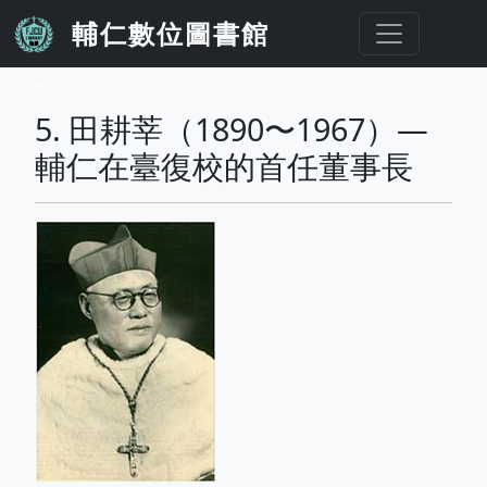
移至主內容
輔仁數位圖書館
...
5. 田耕莘（1890〜1967）—
輔仁在臺復校的首任董事長