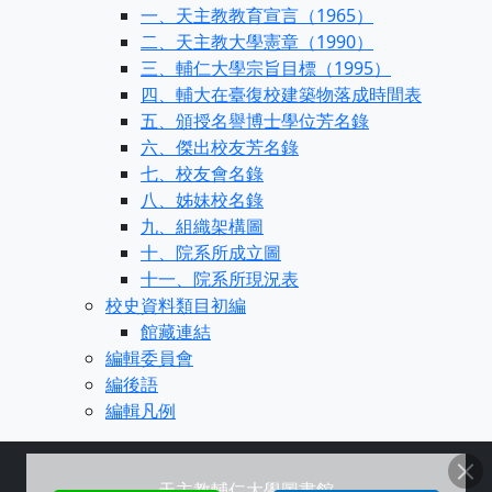
一、天主教教育宣言（1965）
二、天主教大學憲章（1990）
三、輔仁大學宗旨目標（1995）
四、輔大在臺復校建築物落成時間表
五、頒授名譽博士學位芳名錄
六、傑出校友芳名錄
七、校友會名錄
八、姊妹校名錄
九、組織架構圖
十、院系所成立圖
十一、院系所現況表
校史資料類目初編
館藏連結
編輯委員會
編後語
編輯凡例
天主教輔仁大學圖書館