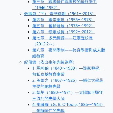
第三章 戰後輔仁與護校的最終努力
（1946-1952）
敘事篇（下） 臺灣時期（1961〜2015）
第四章 艱辛重建（1956〜1978）
第五章 奮起發展（1978〜1992）
第六章 穩定成長（1992〜2012）
第七章 多元經營——江漢聲校長
（2012.2～）
第八章 夜間學制——終身學習與成人繼
續教育
紀傳篇（依出生年先後為序）
1. 馬相伯（1840〜1939）—毀家興學、
無私奉獻教育事業
2. 英斂之（1867〜1926）—輔仁大學最
主要的創校先賢
3. 陳垣（1880〜1971）—太陽旗下堅守
三原則的史學大師
4. 奧圖爾（G. B. O’Toole, 1886〜1944）
—創辦輔仁的先驅