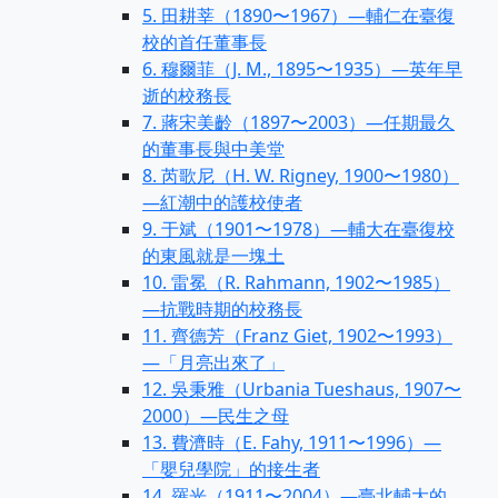
5. 田耕莘（1890〜1967）—輔仁在臺復
校的首任董事長
6. 穆爾菲（J. M., 1895〜1935）—英年早
逝的校務長
7. 蔣宋美齡（1897〜2003）—任期最久
的董事長與中美堂
8. 芮歌尼（H. W. Rigney, 1900〜1980）
—紅潮中的護校使者
9. 于斌（1901〜1978）—輔大在臺復校
的東風就是一塊土
10. 雷冕（R. Rahmann, 1902〜1985）
—抗戰時期的校務長
11. 齊德芳（Franz Giet, 1902〜1993）
—「月亮出來了」
12. 吳秉雅（Urbania Tueshaus, 1907〜
2000）—民生之母
13. 費濟時（E. Fahy, 1911〜1996）—
「嬰兒學院」的接生者
14. 羅光（1911〜2004）—臺北輔大的