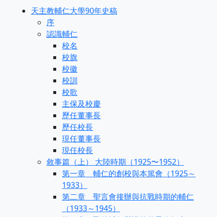
天主教輔仁大學90年史稿
序
認識輔仁
校名
校旗
校徽
校訓
校歌
主保及校慶
歷任董事長
歷任校長
現任董事長
現任校長
敘事篇（上） 大陸時期（1925〜1952）
第一章 輔仁的創校與本篤會（1925～
1933）
第二章 聖言會接辦與抗戰時期的輔仁
（1933～1945）