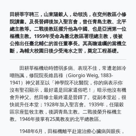
田耕莘字聘三，山東陽穀人，幼領洗，在兗州教區小修
院讀書。及長晉鐸後加入聖言會，曾任青島主教、北平
總主教等。二戰後教廷擢升他為中國、也是亞洲第一位
樞機主教。1959年受命為臺北教區署理總主教，後被
公推出任臺北輔仁的首任董事長。其高瞻遠矚的當機立
斷，為輔大校園日後少受淹水之苦，奠定工程基礎。
田耕莘樞機幼時體弱多病、表現不佳，常遭老師冷
嘲熱諷，修院院長維昌祿（Giorgio Weig, 1883-
1941）神父甚至以「神學院不比醫院，你的病表示你
沒有聖召顯示，最好還是回家還俗吧！」暗示他沒有機
會升神父。然田修士最終還是晉鐸了。從副本堂起，很
快就升任本堂；1928年加入聖言會。1939年，任陽穀
區宗座監牧主教，後調青島主教。二戰後榮升樞機主
教。1946年接掌有25萬教友的北平總教區。
1948年6月，田樞機離平赴滬治療心臟病與眼疾，