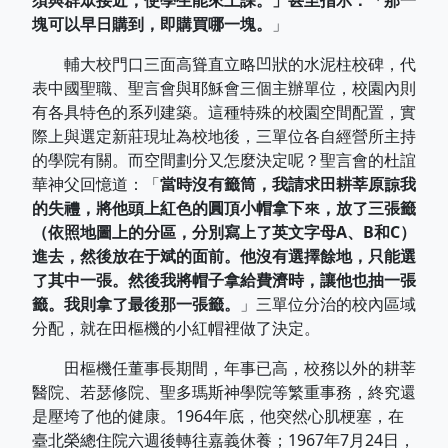
須與群眾接近，使學生能來上課。」甚至指示：「那一
塊可以早日購到，即購買哪一塊。
」
輔大校門口三面高聳直立略凹狀的水泥柱校碑，代
表中國聖職、聖言會與耶穌會三個主辦單位，校園內則
有各具特色的系列建築。這種特殊的校園空間配置，實
際上與選定新莊現址為校地後，三單位各自經營所主持
的學院有關。而空間劃分又怎麼決定呢？聖言會的杜誼
華神父回憶道：「
當時沒有籤筒，我請求田耕莘原諒我
的失禮，將他頭上紅色的圓頂小帽拿下來，放了三張籤
（依照地圖上的分區，分別寫上了英文字母A、B和C）
進去，然後放在于斌的面前。他沒有選擇餘地，只能選
了其中一張。然後我將帽子拿給費濟時，讓他也抽一張
籤。我則拿了最後那一張籤。
」三單位分治的校內區域
分配，就在田樞機的小紅帽裡做了決定。
田樞機任董事長期間，年事已高，校務以外的耕莘
醫院、若瑟修院、聖多瑪斯神學院等繁重事務，終究還
是壓垮了他的健康。1964年底，他突然心肌梗塞，在
臺北榮總住院六週後轉往嘉義休養；1967年7月24日，