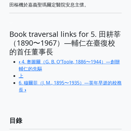
田樞機於嘉義聖瑪爾定醫院安息主懷。
...
Book traversal links for 5. 田耕莘
（1890〜1967）—輔仁在臺復校
的首任董事長
‹
4. 奧圖爾（G. B. O’Toole, 1886〜1944）—創辦
輔仁的先驅
上
6. 穆爾菲（J. M., 1895〜1935）—英年早逝的校務
長
›
目錄