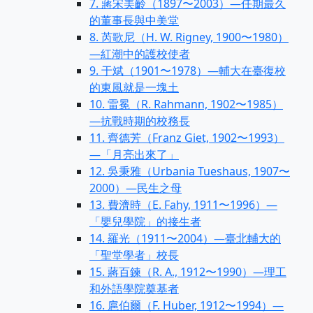
7. 蔣宋美齡（1897〜2003）—任期最久
的董事長與中美堂
8. 芮歌尼（H. W. Rigney, 1900〜1980）
—紅潮中的護校使者
9. 于斌（1901〜1978）—輔大在臺復校
的東風就是一塊土
10. 雷冕（R. Rahmann, 1902〜1985）
—抗戰時期的校務長
11. 齊德芳（Franz Giet, 1902〜1993）
—「月亮出來了」
12. 吳秉雅（Urbania Tueshaus, 1907〜
2000）—民生之母
13. 費濟時（E. Fahy, 1911〜1996）—
「嬰兒學院」的接生者
14. 羅光（1911〜2004）—臺北輔大的
「聖堂學者」校長
15. 蔣百鍊（R. A., 1912〜1990）—理工
和外語學院奠基者
16. 扈伯爾（F. Huber, 1912〜1994）—