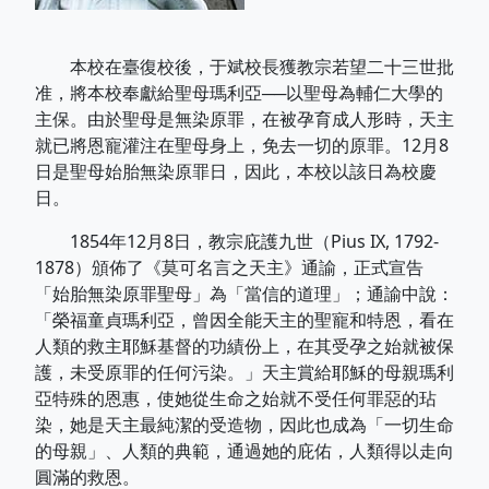
本校在臺復校後，于斌校長獲教宗若望二十三世批
准，將本校奉獻給聖母瑪利亞──以聖母為輔仁大學的
主保。由於聖母是無染原罪，在被孕育成人形時，天主
就已將恩寵灌注在聖母身上，免去一切的原罪。12月8
日是聖母始胎無染原罪日，因此，本校以該日為校慶
日。
1854年12月8日，教宗庇護九世（Pius IX, 1792-
1878）頒佈了《莫可名言之天主》通諭，正式宣告
「始胎無染原罪聖母」為「當信的道理」；通諭中說：
「榮福童貞瑪利亞，曾因全能天主的聖寵和特恩，看在
人類的救主耶穌基督的功績份上，在其受孕之始就被保
護，未受原罪的任何污染。」天主賞給耶穌的母親瑪利
亞特殊的恩惠，使她從生命之始就不受任何罪惡的玷
染，她是天主最純潔的受造物，因此也成為「一切生命
的母親」、人類的典範，通過她的庇佑，人類得以走向
圓滿的救恩。