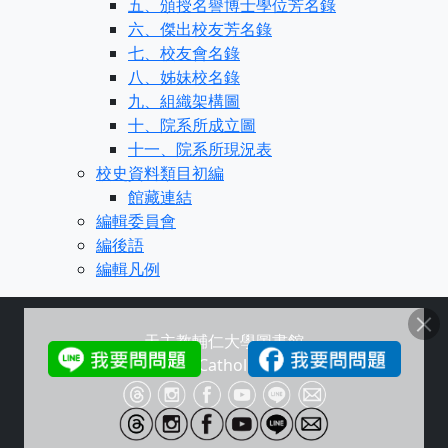
五、頒授名譽博士學位芳名錄
六、傑出校友芳名錄
七、校友會名錄
八、姊妹校名錄
九、組織架構圖
十、院系所成立圖
十一、院系所現況表
校史資料類目初編
館藏連結
編輯委員會
編後語
編輯凡例
天主教輔仁大學圖書館
Copyright © Fu Jen Catholic University Library