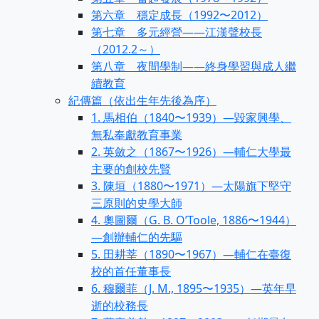
第六章 穩定成長（1992〜2012）
第七章 多元經營——江漢聲校長
（2012.2～）
第八章 夜間學制——終身學習與成人繼
續教育
紀傳篇（依出生年先後為序）
1. 馬相伯（1840〜1939）—毀家興學、
無私奉獻教育事業
2. 英斂之（1867〜1926）—輔仁大學最
主要的創校先賢
3. 陳垣（1880〜1971）—太陽旗下堅守
三原則的史學大師
4. 奧圖爾（G. B. O’Toole, 1886〜1944）
—創辦輔仁的先驅
5. 田耕莘（1890〜1967）—輔仁在臺復
校的首任董事長
6. 穆爾菲（J. M., 1895〜1935）—英年早
逝的校務長