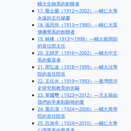
輔大生物系的創辦者
17. 龔士榮（1912〜2002）—輔仁大學
永遠的主任秘書
18. 張思恆（1913〜1980）—輔仁大眾
傳播學系的創辦者
19. 林棟（1913〜1998）—輔大夜間部
的首位部主任
20. 王靜芝（1916〜2002）—輔大中文
系的奠基者
21. 周弘道（1918〜1999）—輔大法學
院的首任院長
22. 王任光（1919〜1993）—臺灣西洋
史研究和教育的先驅
23. 單國璽（1923〜2012）—天主藉由
我們的手來彰顯衪的愛
24. 蕭志潔（1924〜2006）—輔大商學
院的首任院長
25. 呂漁亭（1924〜2010）—輔仁大學
心理學系的奠基者