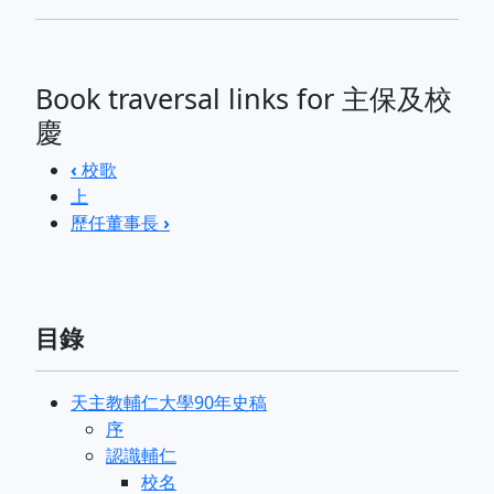
...
Book traversal links for 主保及校
慶
‹
校歌
上
歷任董事長
›
目錄
天主教輔仁大學90年史稿
序
認識輔仁
校名