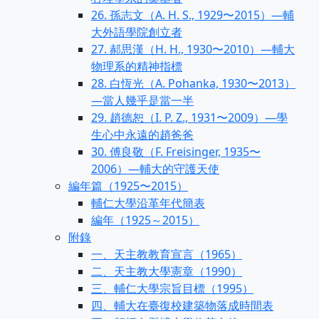
26. 孫志文（A. H. S., 1929〜2015）—輔
大外語學院創立者
27. 郝思漢（H. H., 1930〜2010）—輔大
物理系的精神指標
28. 白恆光（A. Pohanka, 1930〜2013）
—當人幾乎是當一半
29. 趙德恕（I. P. Z., 1931〜2009）—學
生心中永遠的趙爸爸
30. 傅良敬（F. Freisinger, 1935〜
2006）—輔大的守護天使
編年篇（1925〜2015）
輔仁大學沿革年代簡表
編年（1925～2015）
附錄
一、天主教教育宣言（1965）
二、天主教大學憲章（1990）
三、輔仁大學宗旨目標（1995）
四、輔大在臺復校建築物落成時間表