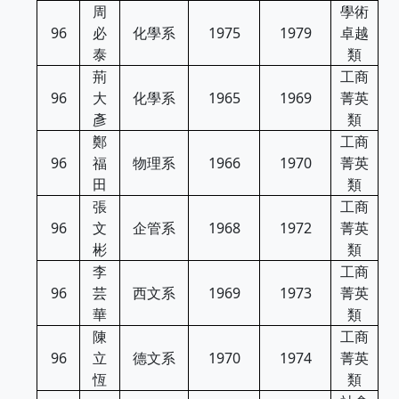
周
學術
96
必
化學系
1975
1979
卓越
泰
類
荊
工商
96
大
化學系
1965
1969
菁英
彥
類
鄭
工商
96
福
物理系
1966
1970
菁英
田
類
張
工商
96
文
企管系
1968
1972
菁英
彬
類
李
工商
96
芸
西文系
1969
1973
菁英
華
類
陳
工商
96
立
德文系
1970
1974
菁英
恆
類