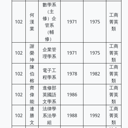
數學系
（主
何
工商
修）企
102
漢
1971
1975
菁英
管系
業
類
（輔
修）
謝
工商
企業管
102
榮
1971
1975
菁英
理學系
坤
類
陳
工商
電子工
102
伯
1978
1982
菁英
程學系
榕
類
齊
進修部
工商
102
偉
英國語
1986
菁英
能
文學系
類
連
法律學
工商
102
勝
系法學
1988
1992
菁英
文
組
類