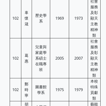
社會
服務
辜
及彰
歷史學
102
懷
1969
1973
顯天
系
箴
主教
精神
類
社會
兒童與
服務
家庭學
及彰
葛
102
系碩士
2005
2007
顯天
惠
在職專
主教
班
精神
類
本校
鄭
圖書館
特殊
102
時
1975
1979
學系
貢獻
寧
類
胡
藝能