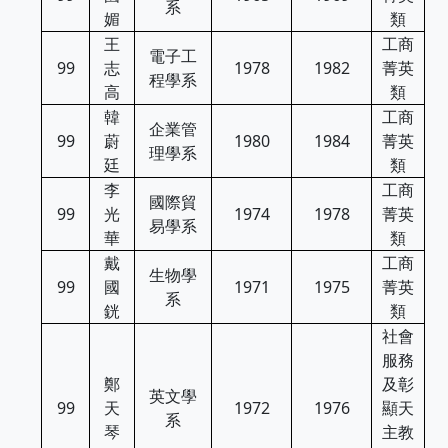
系
媚
類
王
工商
電子工
99
志
1978
1982
菁英
程學系
高
類
韓
工商
企業管
99
蔚
1980
1984
菁英
理學系
廷
類
李
工商
國際貿
99
光
1974
1978
菁英
易學系
華
類
戴
工商
生物學
99
國
1971
1975
菁英
系
銧
類
社會
服務
鄭
及彰
英文學
99
天
1972
1976
顯天
系
琴
主教