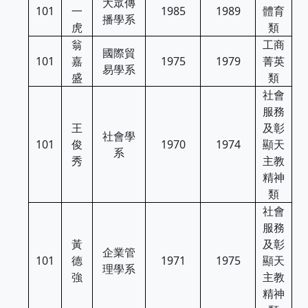
大眾傳
101
一
1985
1989
體育
播學系
虎
類
翁
工商
國際貿
101
嘉
1975
1979
菁英
易學系
盛
類
社會
服務
王
及彰
社會學
101
俊
1970
1974
顯天
系
秀
主教
精神
類
社會
服務
黃
及彰
企業管
101
德
1971
1975
顯天
理學系
強
主教
精神