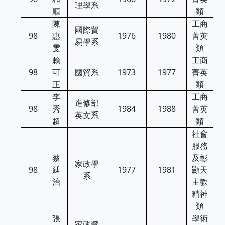
理學系
順
類
陳
工商
國際貿
98
惠
1976
1980
菁英
易學系
雯
類
賴
工商
98
可
國貿系
1973
1977
菁英
正
類
李
工商
進修部
98
秀
1984
1988
菁英
英文系
超
類
社會
服務
蔡
及彰
家政學
98
延
1977
1981
顯天
系
治
主教
精神
類
張
學術
家政營