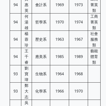
94
惠
會計系
1969
1973
菁英
英
類
何
工商
94
湯
哲學系
1970
1974
菁英
雄
類
楊
社會
94
蓉
歷史系
1963
1967
服務
珍
類
王
藝能
94
千
應美系
1985
1989
體育
睿
類
劉
93
寶
生物系
1964
1968
瑋
鄭
93
大
化學系
1966
1970
志
吳