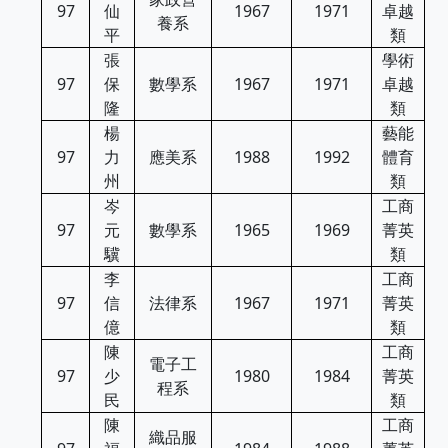
97
仙
1967
1971
卓越
養系
平
類
張
學術
97
保
數學系
1967
1971
卓越
隆
類
楊
藝能
97
力
應美系
1988
1992
體育
州
類
岑
工商
97
元
數學系
1965
1969
菁英
驥
類
李
工商
97
信
法律系
1967
1971
菁英
億
類
陳
工商
電子工
97
少
1980
1984
菁英
程系
民
類
陳
工商
織品服