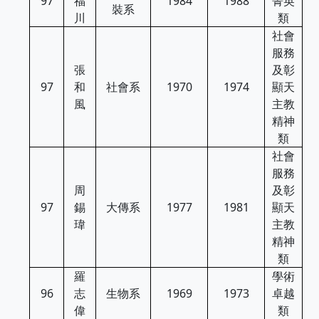
97
福
1984
1988
菁英
裝系
川
類
社會
服務
張
及彰
97
和
社會系
1970
1974
顯天
風
主教
精神
類
社會
服務
周
及彰
97
錫
大傳系
1977
1981
顯天
瑋
主教
精神
類
羅
學術
96
志
生物系
1969
1973
卓越
偉
類