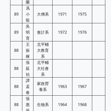
蘭
馮
89
小
大傳系
1971
1975
龍
吳
89
明
會計系
1972
1976
育
王
北平輔
88
振
大教育
稼
系
張
北平輔
88
延
大社會
祜
系
譚
家政營
88
孟
1963
1967
養系
春
張
88
惠
生物系
1964
1968
平