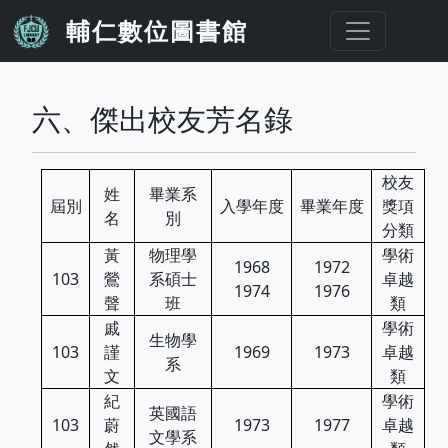
移至主內容
輔仁數位圖書館
...
六、傑出校友芳名錄
校友
姓
畢業系
屆別
入學年度
畢業年度
獎項
名
別
分類
黃
物理學
學術
1968
1972
103
鶯
系碩士
卓越
1974
1976
聲
班
類
戚
學術
生物學
103
謹
1969
1973
卓越
系
文
類
紀
學術
英國語
103
蔚
1973
1977
卓越
文學系