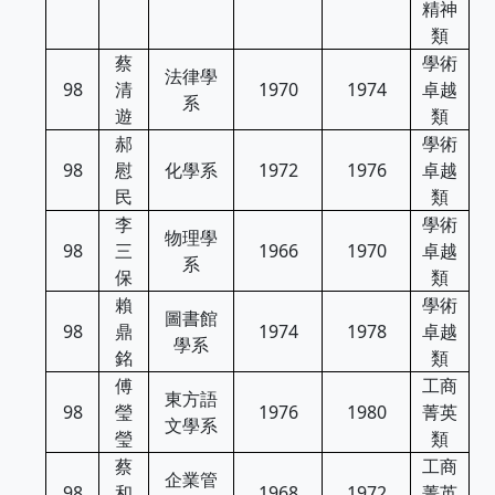
精神
類
蔡
學術
法律學
98
清
1970
1974
卓越
系
遊
類
郝
學術
98
慰
化學系
1972
1976
卓越
民
類
李
學術
物理學
98
三
1966
1970
卓越
系
保
類
賴
學術
圖書館
98
鼎
1974
1978
卓越
學系
銘
類
傅
工商
東方語
98
瑩
1976
1980
菁英
文學系
瑩
類
蔡
工商
企業管
98
和
1968
1972
菁英