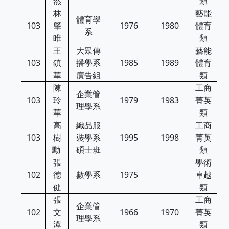
然
類
林
藝能
體育學
103
肇
1976
1980
體育
系
睢
類
王
大眾傳
藝能
103
鎮
播學系
1985
1989
體育
華
廣告組
類
陳
工商
企業管
103
玲
1979
1983
菁英
理學系
華
類
高
織品服
工商
103
樹
裝學系
1995
1998
菁英
勳
碩士班
類
張
學術
102
德
數學系
1975
卓越
健
類
張
工商
企業管
102
文
1966
1970
菁英
理學系
潭
類