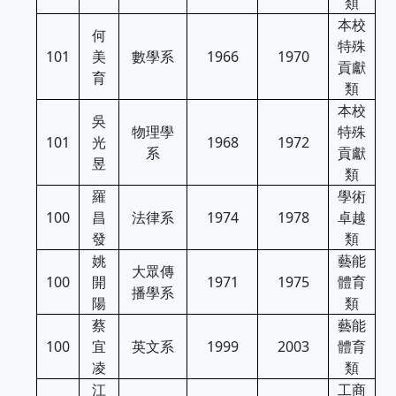
類
本校
何
特殊
101
美
數學系
1966
1970
貢獻
育
類
本校
吳
物理學
特殊
101
光
1968
1972
系
貢獻
昱
類
羅
學術
100
昌
法律系
1974
1978
卓越
發
類
姚
藝能
大眾傳
100
開
1971
1975
體育
播學系
陽
類
蔡
藝能
100
宜
英文系
1999
2003
體育
凌
類
江
工商