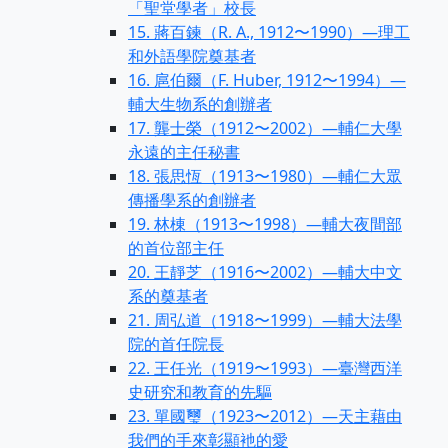
「聖堂學者」校長
15. 蔣百鍊（R. A., 1912〜1990）—理工
和外語學院奠基者
16. 扈伯爾（F. Huber, 1912〜1994）—
輔大生物系的創辦者
17. 龔士榮（1912〜2002）—輔仁大學
永遠的主任秘書
18. 張思恆（1913〜1980）—輔仁大眾
傳播學系的創辦者
19. 林棟（1913〜1998）—輔大夜間部
的首位部主任
20. 王靜芝（1916〜2002）—輔大中文
系的奠基者
21. 周弘道（1918〜1999）—輔大法學
院的首任院長
22. 王任光（1919〜1993）—臺灣西洋
史研究和教育的先驅
23. 單國璽（1923〜2012）—天主藉由
我們的手來彰顯衪的愛