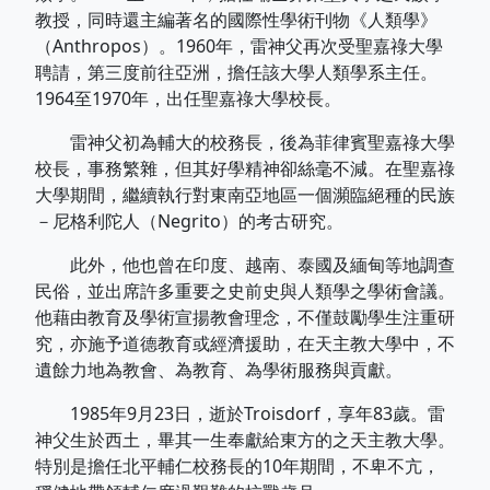
教授，同時還主編著名的國際性學術刊物《人類學》
（Anthropos）。1960年，雷神父再次受聖嘉祿大學
聘請，第三度前往亞洲，擔任該大學人類學系主任。
1964至1970年，出任聖嘉祿大學校長。
雷神父初為輔大的校務長，後為菲律賓聖嘉祿大學
校長，事務繁雜，但其好學精神卻絲毫不減。在聖嘉祿
大學期間，繼續執行對東南亞地區一個瀕臨絕種的民族
－尼格利陀人（Negrito）的考古研究。
此外，他也曾在印度、越南、泰國及緬甸等地調查
民俗，並出席許多重要之史前史與人類學之學術會議。
他藉由教育及學術宣揚教會理念，不僅鼓勵學生注重研
究，亦施予道德教育或經濟援助，在天主教大學中，不
遺餘力地為教會、為教育、為學術服務與貢獻。
1985年9月23日，逝於Troisdorf，享年83歲。雷
神父生於西土，畢其一生奉獻給東方的之天主教大學。
特別是擔任北平輔仁校務長的10年期間，不卑不亢，