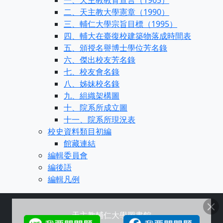
一、天主教教育宣言（1965）
二、天主教大學憲章（1990）
三、輔仁大學宗旨目標（1995）
四、輔大在臺復校建築物落成時間表
五、頒授名譽博士學位芳名錄
六、傑出校友芳名錄
七、校友會名錄
八、姊妹校名錄
九、組織架構圖
十、院系所成立圖
十一、院系所現況表
校史資料類目初編
館藏連結
編輯委員會
編後語
編輯凡例
天主教輔仁大學圖書館