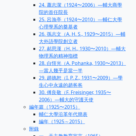
24. 蕭志潔（1924〜2006）—輔大商學
院的首任院長
25. 呂漁亭（1924〜2010）—輔仁大學
心理學系的奠基者
26. 孫志文（A. H. S., 1929〜2015）—輔
大外語學院創立者
27. 郝思漢（H. H., 1930〜2010）—輔大
物理系的精神指標
28. 白恆光（A. Pohanka, 1930〜2013）
—當人幾乎是當一半
29. 趙德恕（I. P. Z., 1931〜2009）—學
生心中永遠的趙爸爸
30. 傅良敬（F. Freisinger, 1935〜
2006）—輔大的守護天使
編年篇（1925〜2015）
輔仁大學沿革年代簡表
編年（1925～2015）
附錄