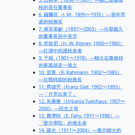
5. 田耕莘（1890〜1967）—輔仁在臺復
校的首任董事長
6. 穆爾菲（J. M., 1895〜1935）—英年早
逝的校務長
7. 蔣宋美齡（1897〜2003）—任期最久
的董事長與中美堂
8. 芮歌尼（H. W. Rigney, 1900〜1980）
—紅潮中的護校使者
9. 于斌（1901〜1978）—輔大在臺復校
的東風就是一塊土
10. 雷冕（R. Rahmann, 1902〜1985）
—抗戰時期的校務長
11. 齊德芳（Franz Giet, 1902〜1993）
—「月亮出來了」
12. 吳秉雅（Urbania Tueshaus, 1907〜
2000）—民生之母
13. 費濟時（E. Fahy, 1911〜1996）—
「嬰兒學院」的接生者
14. 羅光（1911〜2004）—臺北輔大的