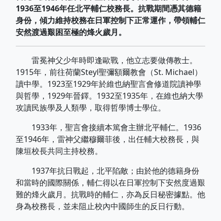
1936至1946年任北平輔仁校務長。抗戰期間憑其德籍
身份，傾力維持校務在日軍控制下正常運作，帶領輔仁
安然渡過艱困至極的烽火歲月。
雷冕神父少年時即逢歐戰，他立志要做傳教士。
1915年，前往荷蘭Steyl聖彌額爾教會（St. Michael）
讀中學。1923至1929年於維也納聖言會修道院讀神學
與哲學，1929年晉鐸。1932至1935年，在維也納大學
攻讀民族學及人類學，取得哲學博士學位。
1933年，聖言會接續本篤會主辦北平輔仁。1936
至1946年，雷神父繼穆爾菲後，出任輔大校務長，與
陳垣校長共同主持校務。
1937年抗日戰起，北平陷敵；由於他的德籍身份
和當時的國際關係，輔仁得以在日軍控制下安然度過艱
難的烽火歲月。抗戰時的輔仁，亦為反日秘密據點。他
身為校務長，並未阻止校內中國師生的反日行動。