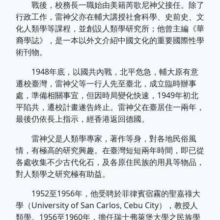
戰後，校務長一職始由美籍芮歌尼神父接任。除了
行政工作，雷神父亦在輔大講授社會科學、史前史、文
化人類學等課程，並創設人類學研究所；他曾主編《華
裔學誌》，是一本以外文介紹中國文化的重要國際性學
術刊物。
1948年底，以國共內戰，北平危急，輔大原有意
遷校臺灣，雷神父等一行人先至臺北，成立臨時辦事
處，準備相關事宜，但因時局變化快速，1949年初北
平陷共，遷校計畫遂告終止。雷神父在臺居住一兩年，
最後仍依長上指示，經香港返回德國。
雷神父是人類學專家，著作等身，對各地民俗風
情，有極高的研究興趣。在臺灣短短兩年時間，即已從
各處收集不少古代化石，及各原住民族的用具等物品，
對人類學之研究極有助益。
1952至1956年，他受聘於菲律賓宿霧的聖嘉祿大
學（University of San Carlos, Cebu City），教授人
類學。1956至1960年，擔任瑞士弗萊堡大學之民族學