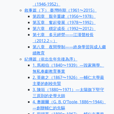
（1946-1952）
敘事篇（下） 臺灣時期（1961〜2015）
第四章 艱辛重建（1956〜1978）
第五章 奮起發展（1978〜1992）
第六章 穩定成長（1992〜2012）
第七章 多元經營——江漢聲校長
（2012.2～）
第八章 夜間學制——終身學習與成人繼
續教育
紀傳篇（依出生年先後為序）
1. 馬相伯（1840〜1939）—毀家興學、
無私奉獻教育事業
2. 英斂之（1867〜1926）—輔仁大學最
主要的創校先賢
3. 陳垣（1880〜1971）—太陽旗下堅守
三原則的史學大師
4. 奧圖爾（G. B. O’Toole, 1886〜1944）
—創辦輔仁的先驅