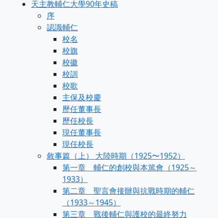
天主教輔仁大學90年史稿
序
認識輔仁
校名
校旗
校徽
校訓
校歌
主保及校慶
歷任董事長
歷任校長
現任董事長
現任校長
敘事篇（上） 大陸時期（1925〜1952）
第一章 輔仁的創校與本篤會（1925～
1933）
第二章 聖言會接辦與抗戰時期的輔仁
（1933～1945）
第三章 戰後輔仁與護校的最終努力