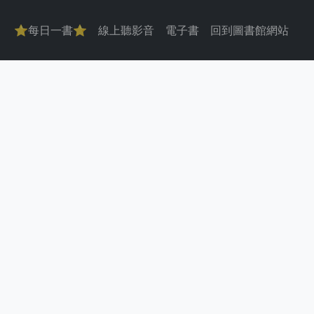
主導覽
⭐每日一書⭐
線上聽影音
電子書
回到圖書館網站