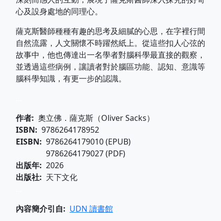
心及設身處地的同理心。
薩克斯醫師種種有趣的思考及細膩的心思，在字裡行間
自然流露，人文關懷不時躍然紙上。從這些扣人心弦的
故事中，他也傳達出一名學者對腦科學最直接的觀察，
並透過這些病例，讓讀者對於腦區功能、認知、意識等
腦科學知識，有更一步的認識。
...
作者
奧立佛．薩克斯（Oliver Sacks）
ISBN
9786264178952
EISBN
9786264179010 (EPUB)
9786264179027 (PDF)
出版年
2026
出版社
天下文化
...
內容簡介引自
UDN 讀書館