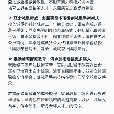
亞太減重權威黃致錕，不斷革新外科術式與照護，
培育世界各國後輩人才，只願病苦之處皆有希望。
☆ 亞太減重權威，創新研發多項微創減重手術術式
投入減重外科領域逾二十年的黃致錕，累積完成超過一
萬例手術，並率先開創多項創新術式，包括單孔胃繞道
手術、胃束帶摺疊手術、縮胃繞腸手術等，屢創世界及
亞洲首例。其卓越成就獲亞太代謝減重外科學會頒授
「國際榮譽院士」殊榮，成就登上國際舞台。
☆ 推動國際醫療教育，傳承技術造福更多病人
黃致錕不僅專注技術革新，更以推動醫學教育為使命，
至今已培育來自十餘國、逾百名國際學生，並建立跨國
醫療交流平台，讓減重手術技術在亞洲乃至全球廣泛傳
承。
本書記錄黃致錕的成長歷程、家庭教育、臨床實踐與教
學理念，呈現他在醫療領域的卓越貢獻，以及「以病人
為本、傳承醫學、培育全球人才」的使命。