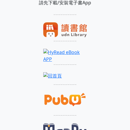
請先下載/安裝電子書App
––––––––––
––––––––––
––––––––––
––––––––––
––––––––––