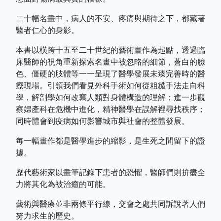
二十幅名畫中，病人的不安、疼痛與期待之下，都藏著
醫者仁心的身影。
本書以橫跨十五至二十世紀的藝術畫作為起點，透過臨
床醫師的視角重新探索名畫中被忽略的細節，蒼白的臉
色、僵硬的肢體等一一呈現了醫學發展未臻完善時的醫
療現場。引領我們看見外科手術如何從粗糙手法走向科
學，解剖學如何改寫人類對身體構造的理解；進一步觀
察婦產科在危機中進化，精神醫學在誤解裡尋找秩序；
同時體會到疫病如何影響城市與社會的整體發展。
每一幅畫作都是醫學進步的縮影，是生死之間留下的證
據。
歷代藝術家以畫筆記錄下患者的恐懼，醫師們則拚盡全
力將其化為被治癒的可能。
藝術與醫療並非兩條平行線，交會之處共同訴說著人們
努力求生的歷史。