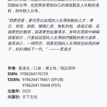
回饋給台灣，也想將形塑他自己的價值觀及人生觀的過
程，與年輕人分享。
"我夢想著，要培育出如我的人生導師般的人才：專
注、有恆、創新、慷慨仁慈、無私利他、道德正確。這
個夢想好脆弱，踩著夢想如履薄冰。有時在黑暗中崎嶇
摸索前行，只要抬頭望向人生導師們耀眼的努力成果，
孤單灰心，一掃而空。我要把我的人生導師交給我的棒
子，好好傳給下一代。" ────黃達夫
...
作者
黃達夫╱口述；傅士玲╱採訪寫作
ISBN
9786264176729
EISBN
9786264176651 (EPUB)
9786264176668 (PDF)
出版年
2025
出版社
天下文化
...