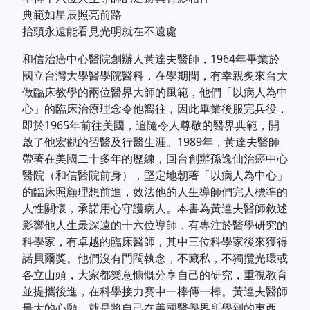
典範如星辰照亮前路
抬頭永遠能看見光明就在不遠處
和信治癌中心醫院創辦人黃達夫醫師，1964年畢業於
國立台灣大學醫學院醫科，在學期間，有幸親炙來台大
做臨床教學的兩位醫界大師的風範，他們「以病人為中
心」的臨床治療理念令他嚮往，因此畢業後服完兵役，
即於1965年前往美國，追隨令人尊敬的醫界典範，開
啟了他宏觀的習醫及行醫生涯。1989年，黃達夫醫師
帶著在美國二十多年的歷練，回台創辦孫逸仙治癌中心
醫院（和信醫院前身），堅定地朝著「以病人為中心」
的臨床照顧理想前進，效法他的人生導師們完人標準的
人性關懷，承諾用心守護病人。本書為黃達夫醫師敘述
影響他人生最深遠的十六位導師，有專注於醫學研究的
科學家，有卓越的臨床醫師，其中三位科學家後來獲得
諾貝爾獎。他們沒有門閥執念，不藏私，不獨攬光環或
各立山頭，大家都樂意慷慨分享自己的研究，重視教育
並提攜後進，在科學接力賽中一棒傳一棒。黃達夫醫師
最大的心願，就是將自己在美國醫學界所學到的東西，