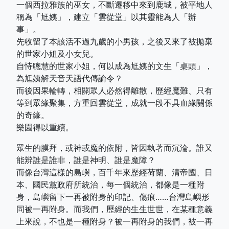
一個西拉雅族的巫女，不斷遷移中來到鹿城，被平地人
稱為「尪姨」，建立「雲從堂」以其靈能為人「辦
事」。
先收留了本該活不過九歲的小男孩，之後又來了被拋棄
的世家小姐及小女兒。
自恃聰慧的世家小姐，何以成為尪姨的文生「桌頭」，
為尪姨解天音天語代傳諭令？
而後因果輪轉，相關眾人必然得離散，歷經魔難、只有
等到眾緣聚集，方重回雲從堂，成就一段不具血緣關係
的奇緣。
樂園得以重續。
眾生的膜拜，或神或魔的依附，皆因執著而沉淪。誰又
能辨誰是誰非，誰是神明、誰是魔障？
而像台灣這樣的島嶼，百千年來歷經荷蘭、清帝國、日
本、國民黨政府所統治，每一個統治，都像是一種附
身，島嶼留下一再被附身的印記、傷痕……台灣島嶼形
同被一再附身。而我們，歷經的生生世世，在某種意義
上來說，不也是一種附身？被一再附身的我們，被一再