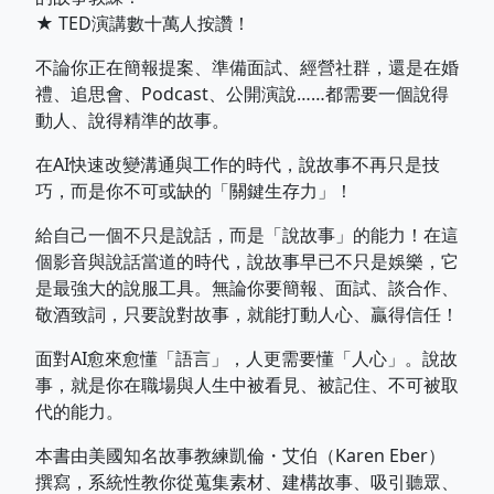
★ TED演講數十萬人按讚！
不論你正在簡報提案、準備面試、經營社群，還是在婚
禮、追思會、Podcast、公開演說……都需要一個說得
動人、說得精準的故事。
在AI快速改變溝通與工作的時代，說故事不再只是技
巧，而是你不可或缺的「關鍵生存力」！
給自己一個不只是說話，而是「說故事」的能力！在這
個影音與說話當道的時代，說故事早已不只是娛樂，它
是最強大的說服工具。無論你要簡報、面試、談合作、
敬酒致詞，只要說對故事，就能打動人心、贏得信任！
面對AI愈來愈懂「語言」，人更需要懂「人心」。說故
事，就是你在職場與人生中被看見、被記住、不可被取
代的能力。
本書由美國知名故事教練凱倫・艾伯（Karen Eber）
撰寫，系統性教你從蒐集素材、建構故事、吸引聽眾、