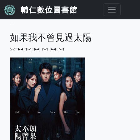
移至主內容
輔仁數位圖書館
...
如果我不曾見過太陽
▹◃┄▸◂┄▹◃┄▸◂┄▹◃┄▸◂┄▹◃