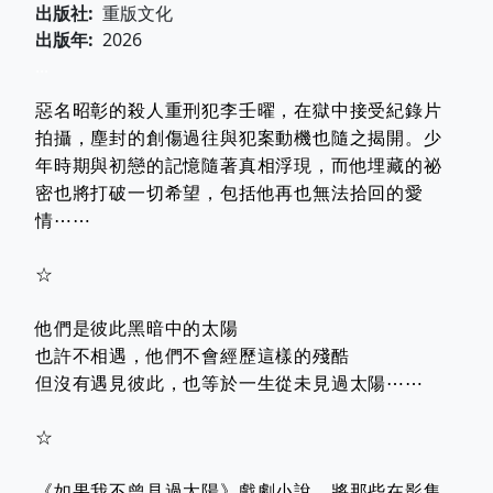
出版社
重版文化
出版年
2026
...
惡名昭彰的殺人重刑犯李壬曜，在獄中接受紀錄片
拍攝，塵封的創傷過往與犯案動機也隨之揭開。少
年時期與初戀的記憶隨著真相浮現，而他埋藏的祕
密也將打破一切希望，包括他再也無法拾回的愛
情⋯⋯
☆
他們是彼此黑暗中的太陽
也許不相遇，他們不會經歷這樣的殘酷
但沒有遇見彼此，也等於一生從未見過太陽⋯⋯
☆
《如果我不曾見過太陽》戲劇小說，將那些在影集