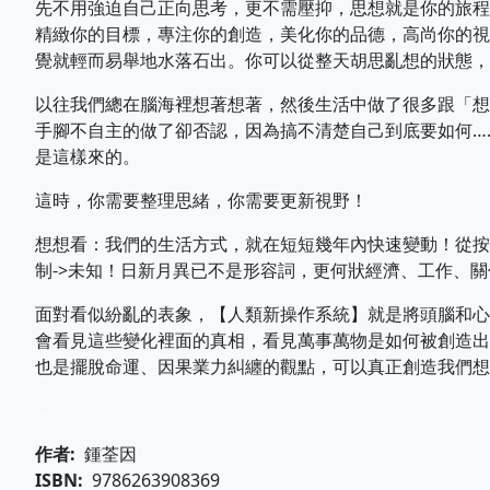
先不用強迫自己正向思考，更不需壓抑，思想就是你的旅程
精緻你的目標，專注你的創造，美化你的品德，高尚你的視
覺就輕而易舉地水落石出。你可以從整天胡思亂想的狀態，
以往我們總在腦海裡想著想著，然後生活中做了很多跟「想
手腳不自主的做了卻否認，因為搞不清楚自己到底要如何…
是這樣來的。
這時，你需要整理思緒，你需要更新視野！
想想看：我們的生活方式，就在短短幾年內快速變動！從按鍵-
制->未知！日新月異已不是形容詞，更何狀經濟、工作、
面對看似紛亂的表象，【人類新操作系統】就是將頭腦和心
會看見這些變化裡面的真相，看見萬事萬物是如何被創造出
也是擺脫命運、因果業力糾纏的觀點，可以真正創造我們想
...
作者
鍾荃因
ISBN
9786263908369