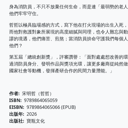
身為消防員，不只不放棄任何生命，而是連「最弱勢的老人
他們牢牢守住。
哲哲以極具臨場感的方式，寫下他在打火現場的出生入死，
而他對救護對象所展現的高度細膩與同理，也令人難忘與動
謬的境遇，他們痛苦、煎熬；當消防員拚命守護我們每個人
他們？
第五屆「總統創新獎」，評審讚譽：「面對處處想改善的環
過消防員身分、發明作品與獎項光環，讓更多廠商從純然做
國家社會等動機，發揮產研合作的民間力量潛能。」
...
作者
宋明哲（哲哲）
ISBN
9789864065059
EISBN
9789864065066 (EPUB)
出版年
2026
出版社
寶瓶文化
...