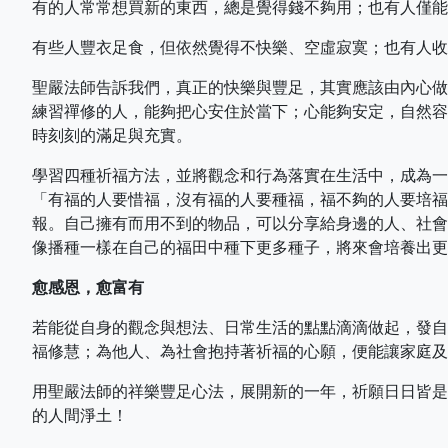
有的人常常想買新的東西，總是覺得錢不夠用；也有人僅能
有些人豐衣足食，但依然覺得不快樂、空虛寂寞；也有人收
聖嚴法師告訴我們，真正的快樂與豐足，其實應該由內心做
練習禪修的人，能夠把心安住於當下；心能夠安定，自然容
時刻刻的滿足與充實。
學習四種祈福方法，並將觀念和行為落實在生活中，成為一
「有福的人要惜福，沒有福的人要種福，福不夠的人要培福
報。自己擁有而用不到的物品，可以分享給身邊的人、社會
像播種一樣在自己的福田中種下更多種子，將來會培養出更
愈感恩，愈富有
若能從自身的觀念與想法、日常生活的點點滴滴做起，發自
福修慧；為他人、為社會抱持著祈福的心願，便能讓家庭及
用聖嚴法師的祥樂豐足心法，展開新的一年，祈願日日皆是
的人間淨土！