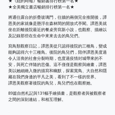
★《紐約時報》暢銷書排行榜第一名★
★全美獨立書店暢銷排行榜第一名★
將通往露台的折疊玻璃門，往牆的兩側完全推開後，譚
恩美的家就像是懸浮在森林間的開放式亭閣。譚恩美就
坐在距離後院最近的餐桌旁寫新小說，也觀察、描繪以
及記錄那些在生命中來來去去的鳥兒們。
寫鳥類觀察日記，譚恩美從只認得後院的三種鳥，變成
能夠認得六十三種鳥。後院的鳥兒們，陪伴譚恩美度過
令人沮喪的社會分裂時期，也度過疫情封城帶來的不
安，與死亡伴隨的悲傷。這不僅僅是觀察與繪畫，譚恩
美以她細緻入微的描寫和幽默，探索賞鳥、大自然和隱
藏在我們身邊的平凡之美，看到了不一樣的世界。
譚恩美觀察著後院的鳥兒，鳥兒們也在觀察她。
89篇自然札記與131幅手繪插畫，是觀察者與被觀察者
之間的深刻連結，和相互理解。
...