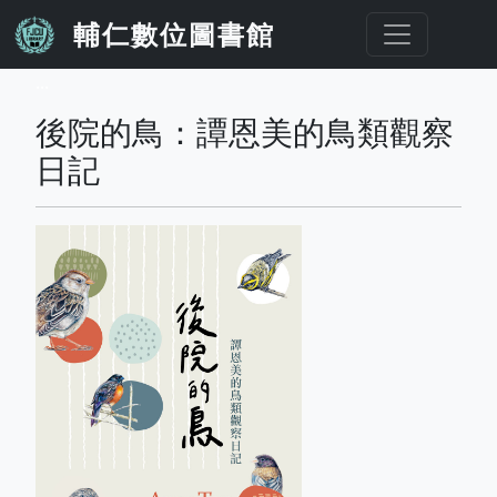
移至主內容
輔仁數位圖書館
...
後院的鳥：譚恩美的鳥類觀察
日記