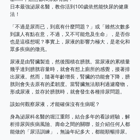
日本最強泌尿名醫，教你活到100歲依然能快尿的健康
法！
「不過是尿而已，到底有什麼問題？」或「雖然次數多
到讓人有點在意，不過，又不可能危及生命」，是否你
也是這樣想呢？事實上，尿液的影響力極大，是老化和
眾多疾病的徵兆。
尿液是由腎臟製造，然後囤積在膀胱。當尿液的累積量
幾乎達到膀胱容量時，就會有想上廁所的感覺，接著排
出尿液。然而，隨著年齡增長，腎臟的功能會下降，膀
胱則會失去原有的柔韌度。當腎臟無法順利過濾廢物，
形成尿液，並存於膀胱時，就會發生各種排尿問題。
該如何觀察尿液，才能確保沒有生病呢？
身為泌尿科名醫的堀江重郎，結合多年的看診經驗，解
析排尿與疾病風險、壽命之間的關聯，並介紹任何人都
能做的「尿活訓練」，無論年紀多大，都能順暢排尿。