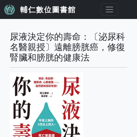
移至主內容
輔仁數位圖書館
...
尿液決定你的壽命：〔泌尿科
名醫親授〕遠離膀胱癌，修復
腎臟和膀胱的健康法