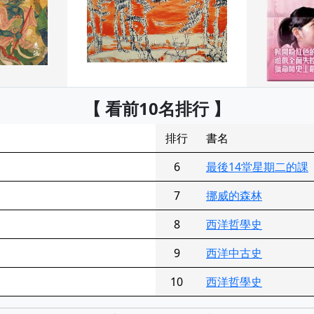
【 看前10名排行 】
排行
書名
6
最後14堂星期二的課
7
挪威的森林
8
西洋哲學史
9
西洋中古史
10
西洋哲學史