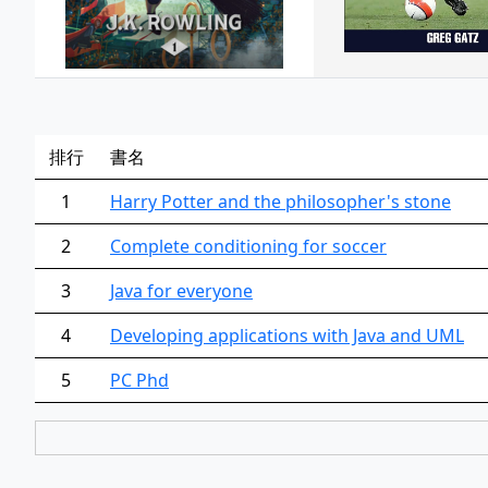
排行
書名
1
Harry Potter and the philosopher's stone
2
Complete conditioning for soccer
3
Java for everyone
4
Developing applications with Java and UML
5
PC Phd