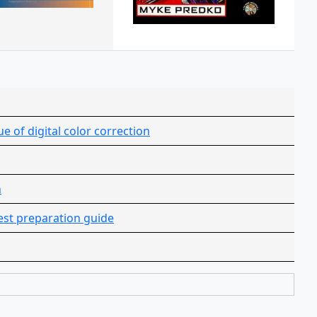
e of digital color correction
n
test preparation guide