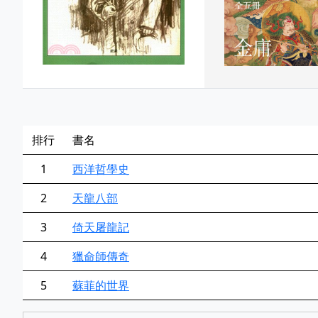
排行
書名
1
西洋哲學史
2
天龍八部
3
倚天屠龍記
4
獵命師傳奇
5
蘇菲的世界