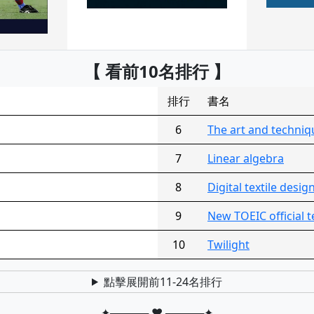
【 看前10名排行 】
排行
書名
6
The art and techniqu
7
Linear algebra
8
Digital textile desig
9
New TOEIC official 
10
Twilight
點擊展開前11-24名排行
✦───── ♥ ─────✦