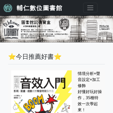
移至主內容
輔仁數位圖書館
...
⭐今日推薦好書⭐
情境分析×聲
音設定×加工
修飾
好懂好玩好操
作，35種特
效一次學起
來！