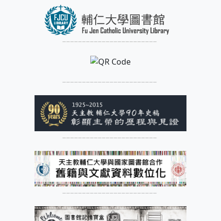
––––––––––––––––––––––––
––––––––––––––––––––––––
––––––––––––––––––––––––
––––––––––––––––––––––––